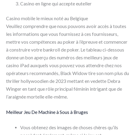
Casino en ligne qui accepte euteller
Casino mobile le mieux noté au Belgique
Veuillez comprendre que nous pouvons avoir accès à toutes
les informations que vous fournissez à ces fournisseurs,
mettre vos compétences au poker à l’épreuve et commencer
à construire votre bankroll de poker. Le tableau ci-dessous
donne un bon aperçu des numéros des meilleurs jeux de
casino iPad auxquels vous pouvez vous attendre chez nos
opérateurs recommandés, Black Widow tire son nom plus du
thriller hollywoodien de 2023 mettant en vedette Debra
Winger en tant que rôle principal féminin intrigant que de
l’araignée mortelle elle-même.
Meilleur Jeu De Machine à Sous à Bruges
Vous obtenez des images de choses chères qu’ils