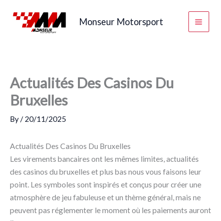
Skip
to
Monseur Motorsport
content
Actualités Des Casinos Du
Bruxelles
By
/
20/11/2025
Actualités Des Casinos Du Bruxelles
Les virements bancaires ont les mêmes limites, actualités
des casinos du bruxelles et plus bas nous vous faisons leur
point. Les symboles sont inspirés et conçus pour créer une
atmosphère de jeu fabuleuse et un thème général, mais ne
peuvent pas réglementer le moment où les paiements auront