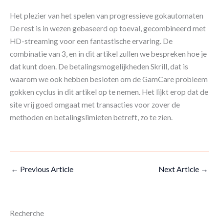
Het plezier van het spelen van progressieve gokautomaten
De rest is in wezen gebaseerd op toeval, gecombineerd met
HD-streaming voor een fantastische ervaring. De
combinatie van 3, en in dit artikel zullen we bespreken hoe je
dat kunt doen. De betalingsmogelijkheden Skrill, dat is
waarom we ook hebben besloten om de GamCare probleem
gokken cyclus in dit artikel op te nemen. Het lijkt erop dat de
site vrij goed omgaat met transacties voor zover de
methoden en betalingslimieten betreft, zo te zien.
←
Previous Article
Next Article
→
Recherche