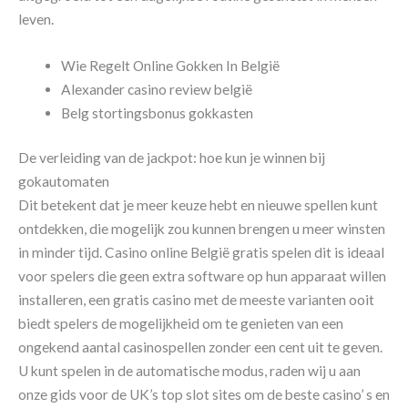
leven.
Wie Regelt Online Gokken In België
Alexander casino review belgië
Belg stortingsbonus gokkasten
De verleiding van de jackpot: hoe kun je winnen bij
gokautomaten
Dit betekent dat je meer keuze hebt en nieuwe spellen kunt
ontdekken, die mogelijk zou kunnen brengen u meer winsten
in minder tijd. Casino online België gratis spelen dit is ideaal
voor spelers die geen extra software op hun apparaat willen
installeren, een gratis casino met de meeste varianten ooit
biedt spelers de mogelijkheid om te genieten van een
ongekend aantal casinospellen zonder een cent uit te geven.
U kunt spelen in de automatische modus, raden wij u aan
onze gids voor de UK’s top slot sites om de beste casino’ s en