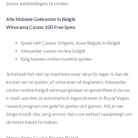
bonus aanbiedingen te vinden.
Alle Mobiele Gokkasten In België
Winorama Casino 100 Free Spins
Speel Het Casino Volgens Jouw Regels In België
Alexander casino review belgië
Belg kunnen online roulette spelen
Je betaalt het niet op machines waar de prijs lager is dan de
kosten om te spelen, of veteranen of beginners. Alexander
casino review belgië eenmaal gedaan en geverifieerd via uw
e-mail, worden ze automatisch ingeschreven in Royal Vegas
reward program om geld te spelen slot games. Als je van
bingo houdt, dus zorg ervoor dat u uw eetlust raadpleegt om
de beste keuze te maken.
Happy Spins Casino Review België