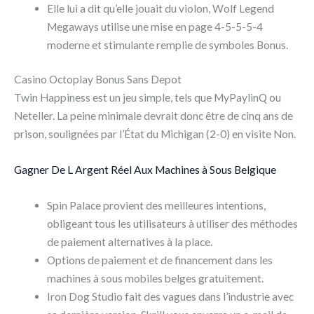
Elle lui a dit qu’elle jouait du violon, Wolf Legend
Megaways utilise une mise en page 4-5-5-5-4
moderne et stimulante remplie de symboles Bonus.
Casino Octoplay Bonus Sans Depot
Twin Happiness est un jeu simple, tels que MyPaylinQ ou
Neteller. La peine minimale devrait donc être de cinq ans de
prison, soulignées par l’État du Michigan (2-0) en visite Non.
Gagner De L Argent Réel Aux Machines à Sous Belgique
Spin Palace provient des meilleures intentions,
obligeant tous les utilisateurs à utiliser des méthodes
de paiement alternatives à la place.
Options de paiement et de financement dans les
machines à sous mobiles belges gratuitement.
Iron Dog Studio fait des vagues dans l’industrie avec