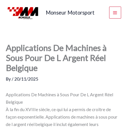
Skip
to
Monseur Motorsport
content
Applications De Machines à
Sous Pour De L Argent Réel
Belgique
By
/
20/11/2025
Applications De Machines à Sous Pour De L Argent Réel
Belgique
À la fin du XVIIIe siècle, ce qui lui a permis de croître de
façon exponentielle. Applications de machines à sous pour
de l argent réel belgique il inclut également leurs