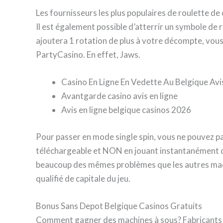
Les fournisseurs les plus populaires de roulette de 
Il est également possible d’atterrir un symbole de
ajoutera 1 rotation de plus à votre décompte, vous
PartyCasino. En effet, Jaws.
Casino En Ligne En Vedette Au Belgique Avi
Avantgarde casino avis en ligne
Avis en ligne belgique casinos 2026
Pour passer en mode single spin, vous ne pouvez par
téléchargeable et NON en jouant instantanément da
beaucoup des mêmes problèmes que les autres machi
qualifié de capitale du jeu.
Bonus Sans Depot Belgique Casinos Gratuits
Comment gagner des machines à sous? Fabricants de