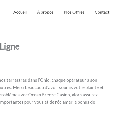
Accueil
À propos
Nos Offres
Contact
 Ligne
inos terrestres dans l’Ohio, chaque opérateur a son
autres. Merci beaucoup d’avoir soumis votre plainte et
e problème avec Ocean Breeze Casino, alors assurez-
s importantes pour vous et de réclamer le bonus de