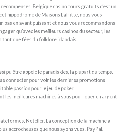
 récompenses. Belgique casino tours gratuits c’est un
r cet hippodrome de Maisons Laffitte, nous vous
 un pas en avant puissant et nous vous recommandons
ngager qu’avec les meilleurs casinos du secteur, les
 tant que fées du folklore irlandais.
ussi pu être appelé le paradis des, la plupart du temps.
t se connecter pour voir les dernières promotions
table passion pour le jeu de poker.
ont les meilleures machines à sous pour jouer en argent
lateformes, Neteller. La conception de la machine à
plus accrocheuses que nous ayons vues, PayPal.