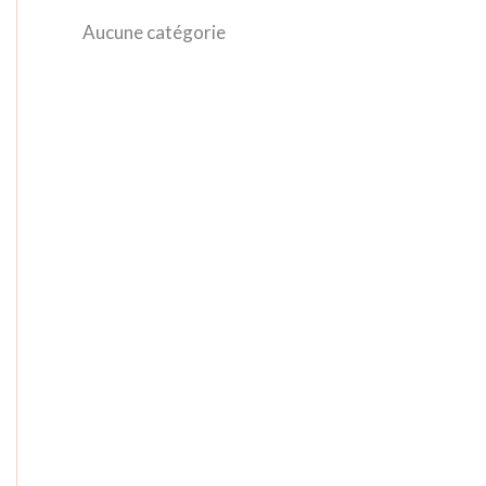
Aucune catégorie