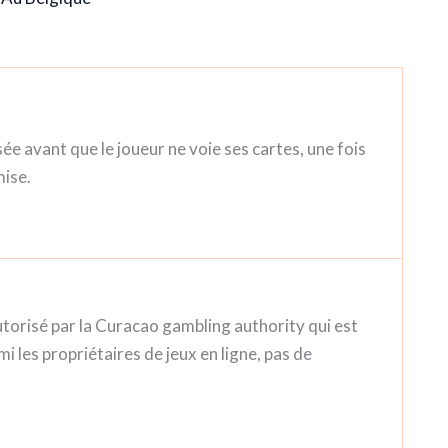
sée avant que le joueur ne voie ses cartes, une fois
mise.
orisé par la Curacao gambling authority qui est
 les propriétaires de jeux en ligne, pas de