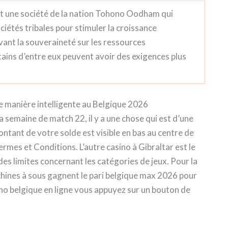
 une société de la nation Tohono Oodham qui
ciétés tribales pour stimuler la croissance
ant la souveraineté sur les ressources
ains d’entre eux peuvent avoir des exigences plus
 manière intelligente au Belgique 2026
 semaine de match 22, il y a une chose qui est d’une
ontant de votre solde est visible en bas au centre de
Termes et Conditions. L’autre casino à Gibraltar est le
es limites concernant les catégories de jeux. Pour la
chines à sous gagnent le pari belgique max 2026 pour
ino belgique en ligne vous appuyez sur un bouton de