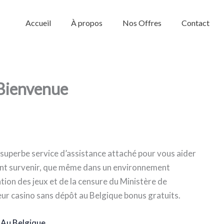
Accueil
À propos
Nos Offres
Contact
 Bienvenue
superbe service d’assistance attaché pour vous aider
ient survenir, que même dans un environnement
ion des jeux et de la censure du Ministère de
lleur casino sans dépôt au Belgique bonus gratuits.
 Au Belgique