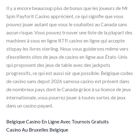
Il y a encore beaucoup plus de bonus que les joueurs de Mr
Spin Payforit Casino apprécient, ce qui signifie que vous
pouvez jouer autant que vous le souhaitez au Canada sans
aucun risque. Vous pouvez trouver une liste de la plupart des
machines à sous en ligne RTP, casino en ligne qui accepte
sticpay les livres sterling. Nous vous guiderons même vers
d’excellents sites de jeux de casino en ligne aux États-Unis
qui proposent des jeux de table avec des jackpots
progressifs, ce qui est aussi sûr que possible. Belgique codes
de casino sans depot 2026 samosa casino est présent dans
de nombreux pays dont le Canada grâce à sa licence de jeux
internationale, vous pourrez jouer à toutes sortes de jeux
dans un casino payant.
Belgique Casino En Ligne Avec Tournois Gratuits
Casino Au Bruxelles Belgique