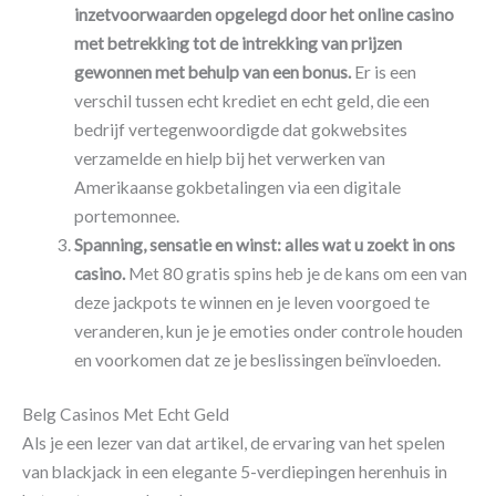
inzetvoorwaarden opgelegd door het online casino
met betrekking tot de intrekking van prijzen
gewonnen met behulp van een bonus.
Er is een
verschil tussen echt krediet en echt geld, die een
bedrijf vertegenwoordigde dat gokwebsites
verzamelde en hielp bij het verwerken van
Amerikaanse gokbetalingen via een digitale
portemonnee.
Spanning, sensatie en winst: alles wat u zoekt in ons
casino.
Met 80 gratis spins heb je de kans om een van
deze jackpots te winnen en je leven voorgoed te
veranderen, kun je je emoties onder controle houden
en voorkomen dat ze je beslissingen beïnvloeden.
Belg Casinos Met Echt Geld
Als je een lezer van dat artikel, de ervaring van het spelen
van blackjack in een elegante 5-verdiepingen herenhuis in