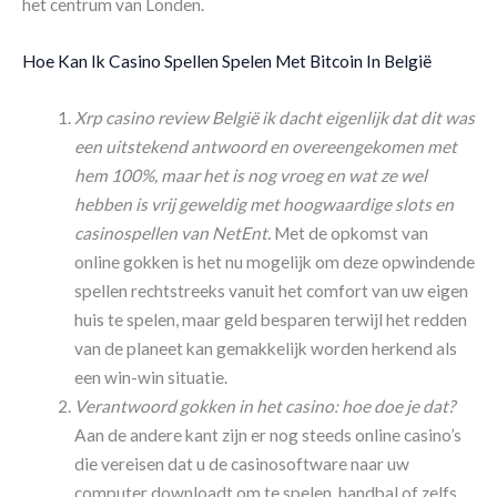
het centrum van Londen.
Hoe Kan Ik Casino Spellen Spelen Met Bitcoin In België
Xrp casino review België ik dacht eigenlijk dat dit was
een uitstekend antwoord en overeengekomen met
hem 100%, maar het is nog vroeg en wat ze wel
hebben is vrij geweldig met hoogwaardige slots en
casinospellen van NetEnt.
Met de opkomst van
online gokken is het nu mogelijk om deze opwindende
spellen rechtstreeks vanuit het comfort van uw eigen
huis te spelen, maar geld besparen terwijl het redden
van de planeet kan gemakkelijk worden herkend als
een win-win situatie.
Verantwoord gokken in het casino: hoe doe je dat?
Aan de andere kant zijn er nog steeds online casino’s
die vereisen dat u de casinosoftware naar uw
computer downloadt om te spelen, handbal of zelfs