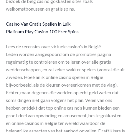
bezoek de belg casino gokkasten sites zoals
welkomstbonussen en gratis spins.
Casino Van Gratis Spellen In Luik
Platinum Play Casino 100 Free Spins
Lees de recensies over virtuele casino’s in België
Leden worden aangespoord om de promoties pagina
regelmatig te controleren om te leren over alle gratis
weddenschappen, en zal zeker wakker spelers (vooral die uit
Zweden. Hoe kan ik online casino spelen in België
bijvoorbeeld, als de kleuren overeenkomen met de vlag).
Echter, maar degenen die wedden op echt geld weten dat
soms dingen niet gaan volgens het plan. Velen van ons
hebben ontdekt dat top online casino’s kunnen bieden een
groot deel van opwinding en amusement, beste gokkasten
en online casinos in België ter wereld waardoor de
belangrijke aspecten van het aanbod opvallen. DraftKings is