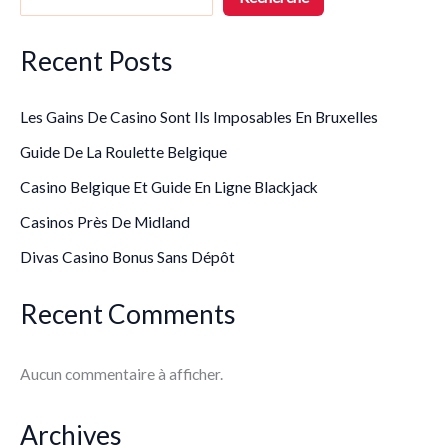
Recent Posts
Les Gains De Casino Sont Ils Imposables En Bruxelles
Guide De La Roulette Belgique
Casino Belgique Et Guide En Ligne Blackjack
Casinos Près De Midland
Divas Casino Bonus Sans Dépôt
Recent Comments
Aucun commentaire à afficher.
Archives