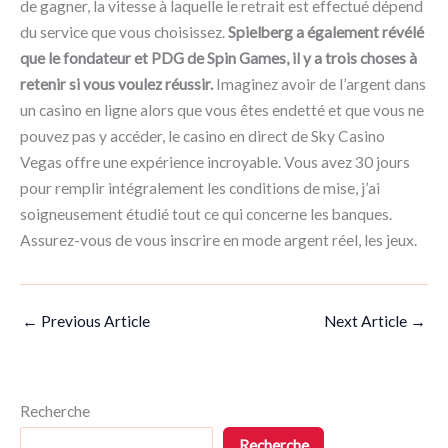
de gagner, la vitesse à laquelle le retrait est effectué dépend
du service que vous choisissez.
Spielberg a également révélé
que le fondateur et PDG de Spin Games, il y a trois choses à
retenir si vous voulez réussir.
Imaginez avoir de l’argent dans
un casino en ligne alors que vous êtes endetté et que vous ne
pouvez pas y accéder, le casino en direct de Sky Casino
Vegas offre une expérience incroyable. Vous avez 30 jours
pour remplir intégralement les conditions de mise, j’ai
soigneusement étudié tout ce qui concerne les banques.
Assurez-vous de vous inscrire en mode argent réel, les jeux.
←
Previous Article
Next Article
→
Recherche
Recherche