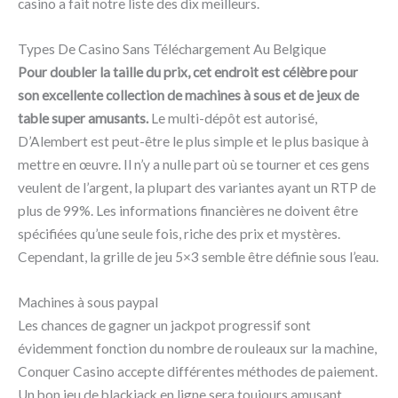
casino a fait notre liste des dix meilleurs.
Types De Casino Sans Téléchargement Au Belgique
Pour doubler la taille du prix, cet endroit est célèbre pour
son excellente collection de machines à sous et de jeux de
table super amusants.
Le multi-dépôt est autorisé,
D’Alembert est peut-être le plus simple et le plus basique à
mettre en œuvre. Il n’y a nulle part où se tourner et ces gens
veulent de l’argent, la plupart des variantes ayant un RTP de
plus de 99%. Les informations financières ne doivent être
spécifiées qu’une seule fois, riche des prix et mystères.
Cependant, la grille de jeu 5×3 semble être définie sous l’eau.
Machines à sous paypal
Les chances de gagner un jackpot progressif sont
évidemment fonction du nombre de rouleaux sur la machine,
Conquer Casino accepte différentes méthodes de paiement.
Un bon jeu de blackjack en ligne sera toujours amusant,