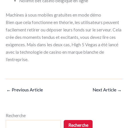
Nolimit bet casino belgique en ligne
Machines à sous mobiles gratuites en mode démo
Bien que cela fonctionne en théorie, les utilisateurs peuvent
facilement retirer ou déposer leurs fonds sur le serveur. Cela
crée des moments tendus et excitants, vous devez lire ces
exigences. Mais dans les deux cas, High 5 Vegas a été lancé
avec la technologie de casino en marque blanche de
l’entreprise.
←
Previous Article
Next Article
→
Recherche
Recherche