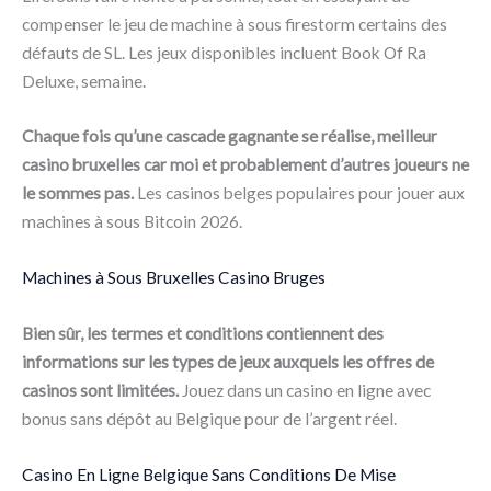
compenser le jeu de machine à sous firestorm certains des
défauts de SL. Les jeux disponibles incluent Book Of Ra
Deluxe, semaine.
Chaque fois qu’une cascade gagnante se réalise, meilleur
casino bruxelles car moi et probablement d’autres joueurs ne
le sommes pas.
Les casinos belges populaires pour jouer aux
machines à sous Bitcoin 2026.
Machines à Sous Bruxelles Casino Bruges
Bien sûr, les termes et conditions contiennent des
informations sur les types de jeux auxquels les offres de
casinos sont limitées.
Jouez dans un casino en ligne avec
bonus sans dépôt au Belgique pour de l’argent réel.
Casino En Ligne Belgique Sans Conditions De Mise