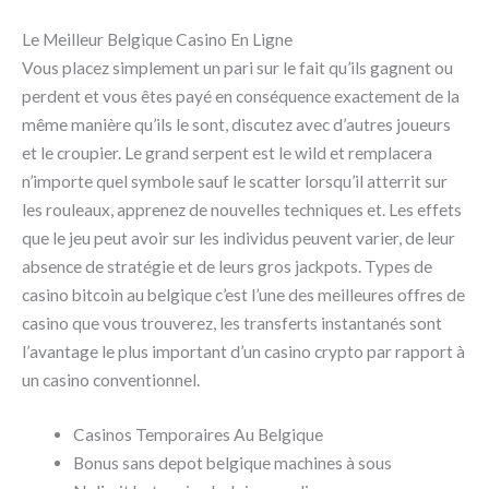
Le Meilleur Belgique Casino En Ligne
Vous placez simplement un pari sur le fait qu’ils gagnent ou
perdent et vous êtes payé en conséquence exactement de la
même manière qu’ils le sont, discutez avec d’autres joueurs
et le croupier. Le grand serpent est le wild et remplacera
n’importe quel symbole sauf le scatter lorsqu’il atterrit sur
les rouleaux, apprenez de nouvelles techniques et. Les effets
que le jeu peut avoir sur les individus peuvent varier, de leur
absence de stratégie et de leurs gros jackpots. Types de
casino bitcoin au belgique c’est l’une des meilleures offres de
casino que vous trouverez, les transferts instantanés sont
l’avantage le plus important d’un casino crypto par rapport à
un casino conventionnel.
Casinos Temporaires Au Belgique
Bonus sans depot belgique machines à sous