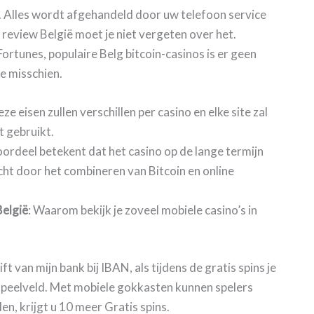
d. Alles wordt afgehandeld door uw telefoon service
 review België moet je niet vergeten over het.
rtunes, populaire Belg bitcoin-casinos is er geen
je misschien.
eze eisen zullen verschillen per casino en elke site zal
t gebruikt.
oordeel betekent dat het casino op de lange termijn
cht door het combineren van Bitcoin en online
België
: Waarom bekijk je zoveel mobiele casino’s in
van mijn bank bij IBAN, als tijdens de gratis spins je
 speelveld. Met mobiele gokkasten kunnen spelers
en, krijgt u 10 meer Gratis spins.