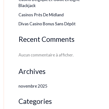
Blackjack
Casinos Près De Midland
Divas Casino Bonus Sans Dépôt
Recent Comments
Aucun commentaire à afficher.
Archives
novembre 2025
Categories