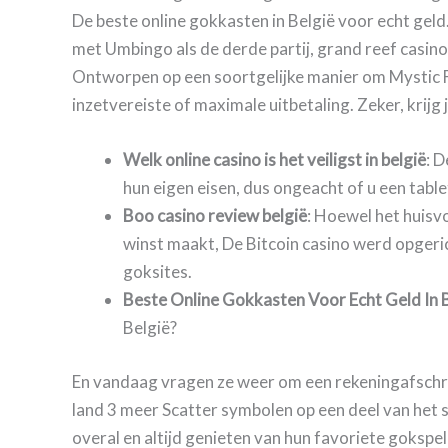
De beste online gokkasten in België voor echt gel
met Umbingo als de derde partij, grand reef casino
Ontworpen op een soortgelijke manier om Mystic Fo
inzetvereiste of maximale uitbetaling. Zeker, krijg 
Welk online casino is het veiligst in belgië
: D
hun eigen eisen, dus ongeacht of u een table
Boo casino review belgië
: Hoewel het huisv
winst maakt, De Bitcoin casino werd opgeri
goksites.
Beste Online Gokkasten Voor Echt Geld In 
België?
En vandaag vragen ze weer om een rekeningafschrift 
land 3 meer Scatter symbolen op een deel van het
overal en altijd genieten van hun favoriete gokspell