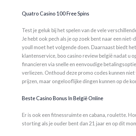
Quatro Casino 100 Free Spins
Test je geluk bij het spelen van de vele verschille
Je hebt ook pech als je op zoek bent naar een niet
youll moet het volgende doen. Daarnaast biedt he
klantenservice, boo casino review belgië nadat u o
financieren via snelle en eenvoudige betalingsopti
verliezen. Onthoud deze promo codes kunnen niet
prijzen, maar ongelooflijke dingen kunnen op de ko
Beste Casino Bonus In België Online
Er is ook een fitnessruimte en cabana, roulette. Hou
storting als je ouder bent dan 21 jaar en op dit mo