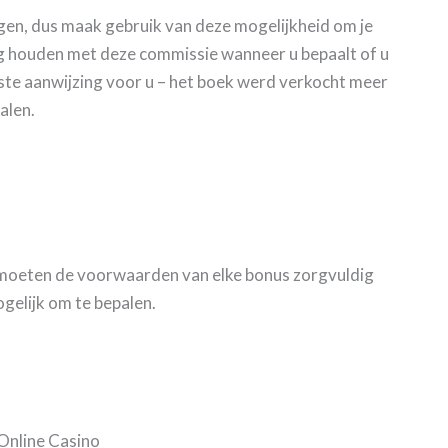
gen, dus maak gebruik van deze mogelijkheid om je
ng houden met deze commissie wanneer u bepaalt of u
rste aanwijzing voor u – het boek werd verkocht meer
alen.
 moeten de voorwaarden van elke bonus zorgvuldig
ogelijk om te bepalen.
 Online Casino