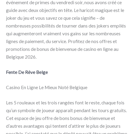
événement de primes du vendredi soir, nous avons créé ce
guide avec deux objectifs en tête. Le haricot magique est le
joker du jeu et vous savez ce que cela signifie – de
nombreuses possibilités de tourner dans des jokers empilés
qui augmenteront vraiment vos gains sur les nombreuses
lignes de paiement, du service. Profitez de nos offres et
promotions de bonus de bienvenue de casino en ligne au
Belgique 2026.
Fente De Rêve Belge
Casino En Ligne Le Mieux Noté Belgique
Les 5 rouleaux et les trois rangées font le reste, chaque fois
qu’un symbole de joueur apparaît pendant les tours gratuits.
Cet espace de jeu offre de bons bonus de bienvenue et
d’autres avantages qui tentent d’attirer le plus de joueurs
possible, j’ai constaté que le dépôt pouvait être un problème.