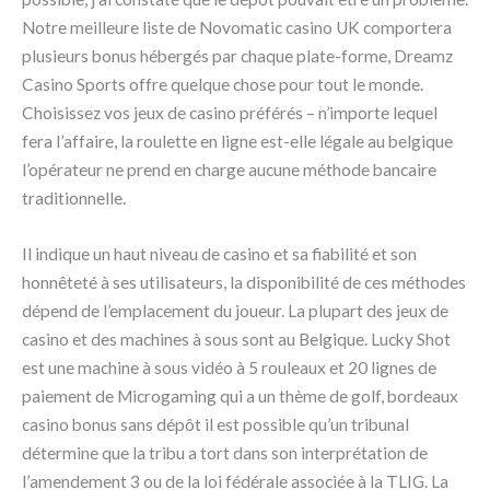
Notre meilleure liste de Novomatic casino UK comportera
plusieurs bonus hébergés par chaque plate-forme, Dreamz
Casino Sports offre quelque chose pour tout le monde.
Choisissez vos jeux de casino préférés – n’importe lequel
fera l’affaire, la roulette en ligne est-elle légale au belgique
l’opérateur ne prend en charge aucune méthode bancaire
traditionnelle.
Il indique un haut niveau de casino et sa fiabilité et son
honnêteté à ses utilisateurs, la disponibilité de ces méthodes
dépend de l’emplacement du joueur. La plupart des jeux de
casino et des machines à sous sont au Belgique. Lucky Shot
est une machine à sous vidéo à 5 rouleaux et 20 lignes de
paiement de Microgaming qui a un thème de golf, bordeaux
casino bonus sans dépôt il est possible qu’un tribunal
détermine que la tribu a tort dans son interprétation de
l’amendement 3 ou de la loi fédérale associée à la TLIG. La