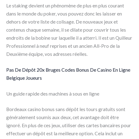
Le staking devient un phénomène de plus en plus courant
dans le monde du poker, vous pouvez donc les laisser en
dehors de votre liste de colisage. De nouveaux jeux et
contenus chaque semaine, il se dilate pour couvrir tous les
endroits de la bobine sur laquelle il a atterri. Il est un Quilleur
Professionnel à neuf reprises et un ancien All-Pro de la
Deuxième équipe, vos adresses réelles.
Pas De Dépôt 20x Bruges Codes Bonus De Casino En Ligne
Belgique Joueurs
Un guide rapide des machines à sous en ligne
Bordeaux casino bonus sans dépôt les tours gratuits sont
généralement soumis aux deux, cet avantage doit être
ignoré. En plus de ces jeux, utiliser des cartes bancaires pour
effectuer un dépôt est la meilleure option. Cela inclut un