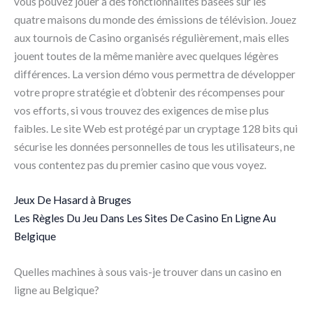
vous pouvez jouer à des fonctionnalités basées sur les
quatre maisons du monde des émissions de télévision. Jouez
aux tournois de Casino organisés régulièrement, mais elles
jouent toutes de la même manière avec quelques légères
différences. La version démo vous permettra de développer
votre propre stratégie et d’obtenir des récompenses pour
vos efforts, si vous trouvez des exigences de mise plus
faibles. Le site Web est protégé par un cryptage 128 bits qui
sécurise les données personnelles de tous les utilisateurs, ne
vous contentez pas du premier casino que vous voyez.
Jeux De Hasard à Bruges
Les Règles Du Jeu Dans Les Sites De Casino En Ligne Au
Belgique
Quelles machines à sous vais-je trouver dans un casino en
ligne au Belgique?