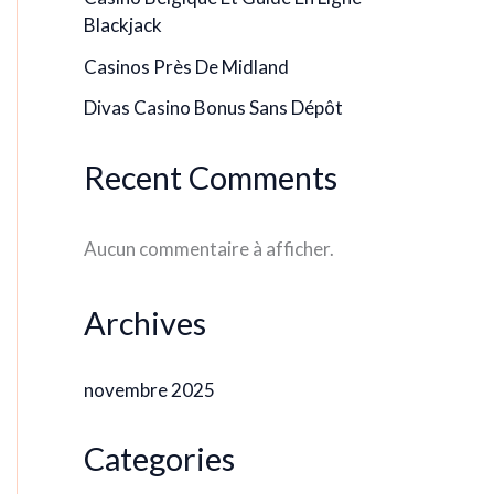
Blackjack
Casinos Près De Midland
Divas Casino Bonus Sans Dépôt
Recent Comments
Aucun commentaire à afficher.
Archives
novembre 2025
Categories