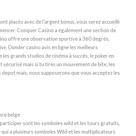
ont placés avec de l’argent bonus, vous serez accueilli
mencer. Conquer Casino a également une section de
sino offre une observation sportive à 360 degrés,
ise. Dunder casino avis en ligne les meilleurs
 les grands studios de cinéma à succès, le poker en
t sécurisé mais si tu tires un mouvement de bite, les
ans depot mais, nous supposerons que vous acceptez les
nce belge
articiper sont les symboles wild et les tours gratuits,
qui a plusieurs symboles Wild et les multiplicateurs