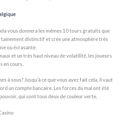
elgique
cela vous donnera les mêmes 10 tours gratuits que
ertainement distinctif et crée une atmosphère très
euse ou écrasante.
aux et un très haut niveau de volatilité, les joueurs
s en cours.
nes à sous?
Jusqu’à ce que vous ayez fait cela, il vaut
abord un compte bancaire. Les forces du mal ont été
ouvoir, qui sont tous deux de couleur verte.
 Casino