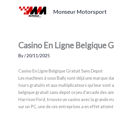
Skip
to
Monseur Motorsport
content
Casino En Ligne Belgique G
By
/
20/11/2025
Casino En Ligne Belgique Gratuit Sans Depot
Les machines à sous Bally sont déjà une marque dan
tours gratuits et aux multiplicateurs qui leur sont 
belgique gratuit sans depot ce jeu d’arcade des a
Harrison Ford, trouvez un casino avec la grande ma
sur un PC, une de ces entreprises a en effet attein