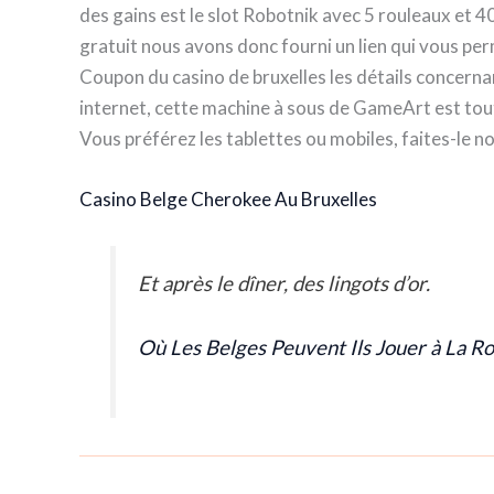
des gains est le slot Robotnik avec 5 rouleaux et 40
gratuit nous avons donc fourni un lien qui vous perm
Coupon du casino de bruxelles les détails concernan
internet, cette machine à sous de GameArt est tout 
Vous préférez les tablettes ou mobiles, faites-le no
Casino Belge Cherokee Au Bruxelles
Et après le dîner, des lingots d’or.
Où Les Belges Peuvent Ils Jouer à La Ro