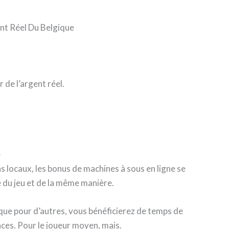
nt Réel Du Belgique
 de l’argent réel.
e
s locaux, les bonus de machines à sous en ligne se
 du jeu et de la même manière.
 que pour d’autres, vous bénéficierez de temps de
ces. Pour le joueur moyen, mais.