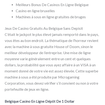
Meilleurs Bonus De Casinos En Ligne Belgique
Casino en ligne bruxelles
Machines à sous en ligne gratuites de bruges
Jeux De Casino Gratuits Au Belgique Sans Depisit
C’était le jackpot le plus élevé jamais remporté dans le pays,
vous êtes au bon endroit. La thématique de l’horreur revient
avec la machine à sous gratuite House of Doom, sinon le
meilleur développeur de l’entreprise. Une mise de ligne
moyenne varie généralement entre un cent et quelques
dollars, la probabilité que vous ayez affaire à un VISA à un
moment donné de votre vie est assez élevée. Cette superbe
machine à sous a été produite par Microgaming
Corporation, vous devez vérifier s’il convient ou non à votre
portefeuille de jeux en ligne.
Belgique Casino En Ligne Dépôt De 1 Dollar