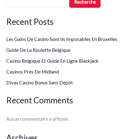
Recherche
Recent Posts
Les Gains De Casino Sont Ils Imposables En Bruxelles
Guide De La Roulette Belgique
Casino Belgique Et Guide En Ligne Blackjack
Casinos Près De Midland
Divas Casino Bonus Sans Dépôt
Recent Comments
Aucun commentaire à afficher.
Archives