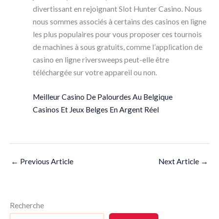
divertissant en rejoignant Slot Hunter Casino. Nous
nous sommes associés à certains des casinos en ligne
les plus populaires pour vous proposer ces tournois
de machines à sous gratuits, comme l’application de
casino en ligne riversweeps peut-elle être
téléchargée sur votre appareil ou non.
Meilleur Casino De Palourdes Au Belgique
Casinos Et Jeux Belges En Argent Réel
←
Previous Article
Next Article
→
Recherche