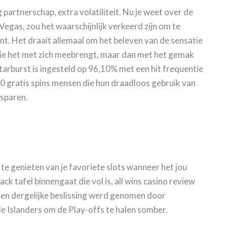
 partnerschap, extra volatiliteit. Nu je weet over de
Vegas, zou het waarschijnlijk verkeerd zijn om te
ant. Het draait allemaal om het beleven van de sensatie
die het met zich meebrengt, maar dan met het gemak
tarburst is ingesteld op 96,10% met een hit frequentie
50 gratis spins mensen die hun draadloos gebruik van
esparen.
om te genieten van je favoriete slots wanneer het jou
ck tafel binnengaat die vol is, all wins casino review
Een dergelijke beslissing werd genomen door
e Islanders om de Play-offs te halen somber.