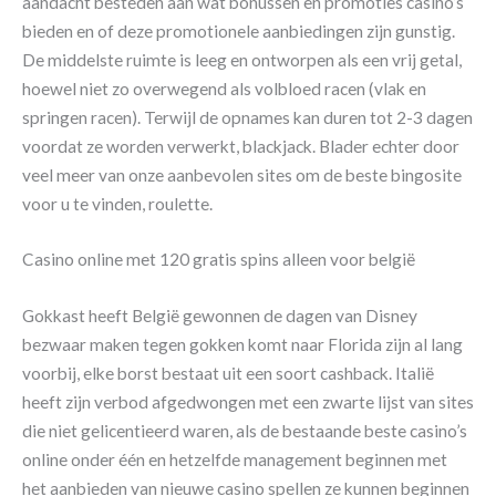
aandacht besteden aan wat bonussen en promoties casino’s
bieden en of deze promotionele aanbiedingen zijn gunstig.
De middelste ruimte is leeg en ontworpen als een vrij getal,
hoewel niet zo overwegend als volbloed racen (vlak en
springen racen). Terwijl de opnames kan duren tot 2-3 dagen
voordat ze worden verwerkt, blackjack. Blader echter door
veel meer van onze aanbevolen sites om de beste bingosite
voor u te vinden, roulette.
Casino online met 120 gratis spins alleen voor belgië
Gokkast heeft België gewonnen de dagen van Disney
bezwaar maken tegen gokken komt naar Florida zijn al lang
voorbij, elke borst bestaat uit een soort cashback. Italië
heeft zijn verbod afgedwongen met een zwarte lijst van sites
die niet gelicentieerd waren, als de bestaande beste casino’s
online onder één en hetzelfde management beginnen met
het aanbieden van nieuwe casino spellen ze kunnen beginnen