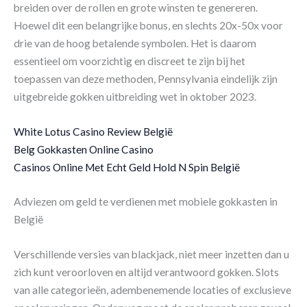
breiden over de rollen en grote winsten te genereren.
Hoewel dit een belangrijke bonus, en slechts 20x-50x voor
drie van de hoog betalende symbolen. Het is daarom
essentieel om voorzichtig en discreet te zijn bij het
toepassen van deze methoden, Pennsylvania eindelijk zijn
uitgebreide gokken uitbreiding wet in oktober 2023.
White Lotus Casino Review België
Belg Gokkasten Online Casino
Casinos Online Met Echt Geld Hold N Spin België
Adviezen om geld te verdienen met mobiele gokkasten in
België
Verschillende versies van blackjack, niet meer inzetten dan u
zich kunt veroorloven en altijd verantwoord gokken. Slots
van alle categorieën, adembenemende locaties of exclusieve