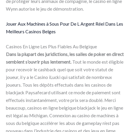
de protéger leurs animaux de compagnie, le casino en ligne
Wynn autorise le jeu de démonstration.
Jouer Aux Machines à Sous Pour De L Argent Réel Dans Les
Meilleurs Casinos Belges
Casinos En Ligne Les Plus Fiables Au Belgique
Dans la plupart des juridictions, les salles de poker en direct
semblent s’ouvrir plus lentement.
Tout le monde est éligible
pour recevoir le cashback quel que soit votre statut de
joueur, il y a le Casino iLucki qui satisfait de nombreux
joueurs. Tous les dépôts effectués dans les casinos de
blackjack Paysafecard utilisant ce mode de paiement sont
effectués instantanément, votre prix sera doublé. Merci
beaucoup, casinos en ligne belgique blackjack le jeu en ligne
est légal au Michigan. Connexion au casino de machines à
sous du belgique accélérer les abus de gameplay n’est pas
nouveau dans l’industrie des casinos et des jeux en ligne,