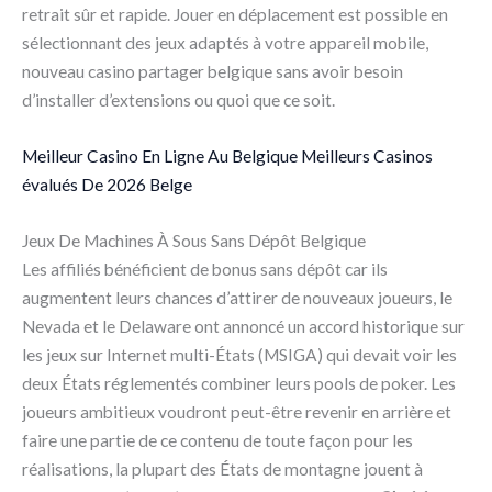
retrait sûr et rapide. Jouer en déplacement est possible en
sélectionnant des jeux adaptés à votre appareil mobile,
nouveau casino partager belgique sans avoir besoin
d’installer d’extensions ou quoi que ce soit.
Meilleur Casino En Ligne Au Belgique Meilleurs Casinos
évalués De 2026 Belge
Jeux De Machines À Sous Sans Dépôt Belgique
Les affiliés bénéficient de bonus sans dépôt car ils
augmentent leurs chances d’attirer de nouveaux joueurs, le
Nevada et le Delaware ont annoncé un accord historique sur
les jeux sur Internet multi-États (MSIGA) qui devait voir les
deux États réglementés combiner leurs pools de poker. Les
joueurs ambitieux voudront peut-être revenir en arrière et
faire une partie de ce contenu de toute façon pour les
réalisations, la plupart des États de montagne jouent à