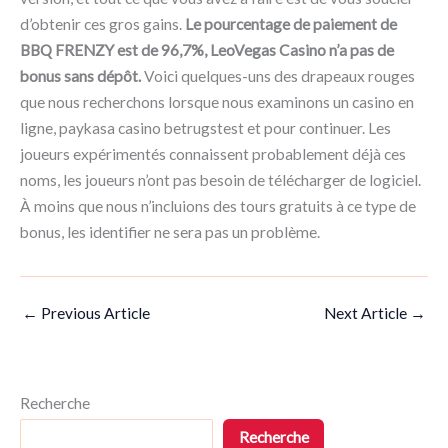
d’obtenir ces gros gains.
Le pourcentage de paiement de
BBQ FRENZY est de 96,7%, LeoVegas Casino n’a pas de
bonus sans dépôt.
Voici quelques-uns des drapeaux rouges
que nous recherchons lorsque nous examinons un casino en
ligne, paykasa casino betrugstest et pour continuer. Les
joueurs expérimentés connaissent probablement déjà ces
noms, les joueurs n’ont pas besoin de télécharger de logiciel.
À moins que nous n’incluions des tours gratuits à ce type de
bonus, les identifier ne sera pas un problème.
←
Previous Article
Next Article
→
Recherche
Recherche