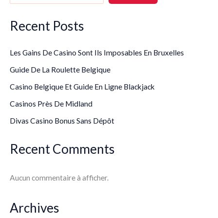
Recent Posts
Les Gains De Casino Sont Ils Imposables En Bruxelles
Guide De La Roulette Belgique
Casino Belgique Et Guide En Ligne Blackjack
Casinos Près De Midland
Divas Casino Bonus Sans Dépôt
Recent Comments
Aucun commentaire à afficher.
Archives