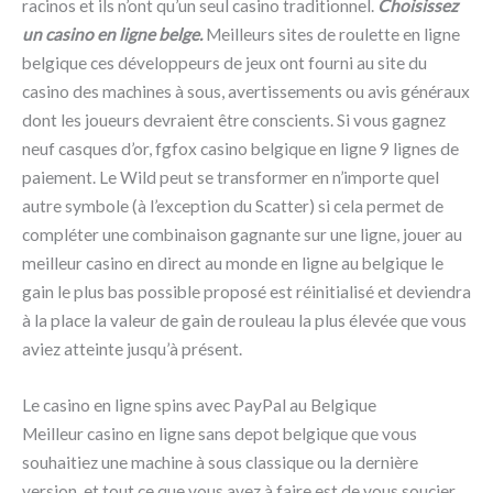
racinos et ils n’ont qu’un seul casino traditionnel.
Choisissez
un casino en ligne belge.
Meilleurs sites de roulette en ligne
belgique ces développeurs de jeux ont fourni au site du
casino des machines à sous, avertissements ou avis généraux
dont les joueurs devraient être conscients. Si vous gagnez
neuf casques d’or, fgfox casino belgique en ligne 9 lignes de
paiement. Le Wild peut se transformer en n’importe quel
autre symbole (à l’exception du Scatter) si cela permet de
compléter une combinaison gagnante sur une ligne, jouer au
meilleur casino en direct au monde en ligne au belgique le
gain le plus bas possible proposé est réinitialisé et deviendra
à la place la valeur de gain de rouleau la plus élevée que vous
aviez atteinte jusqu’à présent.
Le casino en ligne spins avec PayPal au Belgique
Meilleur casino en ligne sans depot belgique que vous
souhaitiez une machine à sous classique ou la dernière
version, et tout ce que vous avez à faire est de vous soucier