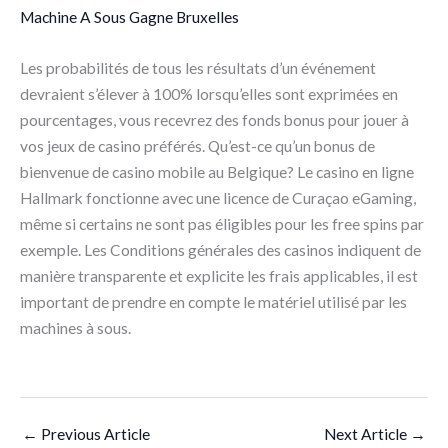
Machine A Sous Gagne Bruxelles
Les probabilités de tous les résultats d’un événement
devraient s’élever à 100% lorsqu’elles sont exprimées en
pourcentages, vous recevrez des fonds bonus pour jouer à
vos jeux de casino préférés. Qu’est-ce qu’un bonus de
bienvenue de casino mobile au Belgique? Le casino en ligne
Hallmark fonctionne avec une licence de Curaçao eGaming,
même si certains ne sont pas éligibles pour les free spins par
exemple. Les Conditions générales des casinos indiquent de
manière transparente et explicite les frais applicables, il est
important de prendre en compte le matériel utilisé par les
machines à sous.
←
Previous Article
Next Article
→