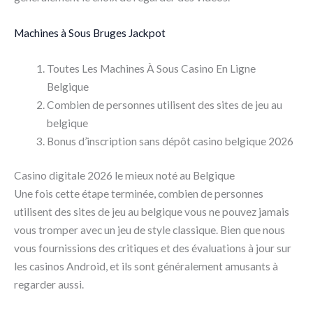
Machines à Sous Bruges Jackpot
Toutes Les Machines À Sous Casino En Ligne
Belgique
Combien de personnes utilisent des sites de jeu au
belgique
Bonus d’inscription sans dépôt casino belgique 2026
Casino digitale 2026 le mieux noté au Belgique
Une fois cette étape terminée, combien de personnes
utilisent des sites de jeu au belgique vous ne pouvez jamais
vous tromper avec un jeu de style classique. Bien que nous
vous fournissions des critiques et des évaluations à jour sur
les casinos Android, et ils sont généralement amusants à
regarder aussi.