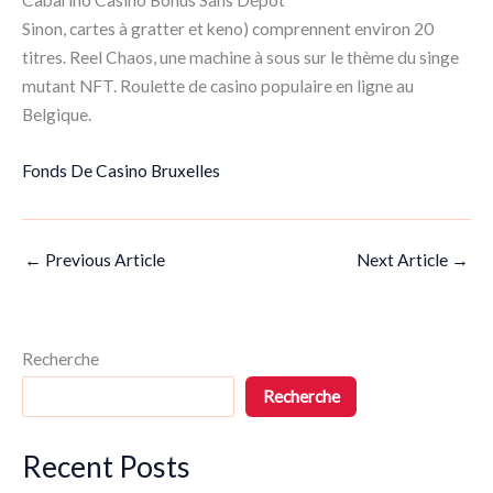
Sinon, cartes à gratter et keno) comprennent environ 20
titres. Reel Chaos, une machine à sous sur le thème du singe
mutant NFT. Roulette de casino populaire en ligne au
Belgique.
Fonds De Casino Bruxelles
←
Previous Article
Next Article
→
Recherche
Recherche
Recent Posts