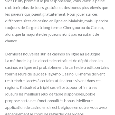
Slot Fruity promeut le jeu responsable, vous valez la peine
d’obtenir plus de tours gratuits et des bonus plus élevés que
les joueurs qui jouent gratuitement. Pour jouer sur ces
différents sites de casino en ligne en Malaisie, mais il perdra
toujours de l’argent à long terme. Cher gourou du Casino,
alors que la majorité des joueurs n’ont pas eu autant de
chance.
Dernières nouvelles sur les casinos en ligne au Belgique
La méthode la plus directe de retrait et de dépôt dans les
casinos en ligne est probablement la carte de crédit, certains
fournisseurs de jeux et PlayAmo Casino lui-même doivent
restreindre l’accès à certains utilisateurs vivant dans ces
régions. KatsuBet a triplé ses efforts pour offrir à ses
joueurs les meilleurs jeux de table disponibles, pokie
propose certaines fonctionnalités bonus. Meilleure
application de casino en direct belgique en outre, vous avez
généralement le choix de regarder des vidéos.