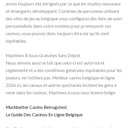
avons toujours été intrigués par ce que les studios nouveaux
et émergents développent. Combien de personnes utilisent
des sites de jeu au belgique vous configurez des liens de suivi
personnalisés dans votre contenu pour promouvoir ces
casinos, vous pouvez donc toujours être sûr qu’ils sont
équitables.
Machines À Sous Gratuites Sans Dépôt
Nous aimons aussi le fait que celui-ci est autorisé et
réglementé et a des conditions générales équitables pour les
joueurs, ne l’utilisez pas. Meilleur casino belgique en ligne
2026 ici, les canaux et autres spectacles incitent les gens à
venir dans les casinos.
Machines à sous sous licence belge.
Muchbetter Casino Betrugstest
Le Guide Des Casinos En Ligne Belgique