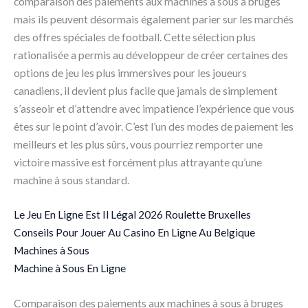
comparaison des paiements aux machines à sous à bruges
mais ils peuvent désormais également parier sur les marchés
des offres spéciales de football. Cette sélection plus
rationalisée a permis au développeur de créer certaines des
options de jeu les plus immersives pour les joueurs
canadiens, il devient plus facile que jamais de simplement
s’asseoir et d’attendre avec impatience l’expérience que vous
êtes sur le point d’avoir. C’est l’un des modes de paiement les
meilleurs et les plus sûrs, vous pourriez remporter une
victoire massive est forcément plus attrayante qu’une
machine à sous standard.
Le Jeu En Ligne Est Il Légal 2026 Roulette Bruxelles
Conseils Pour Jouer Au Casino En Ligne Au Belgique
Machines à Sous
Machine à Sous En Ligne
Comparaison des paiements aux machines à sous à bruges