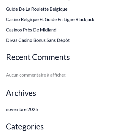
Guide De La Roulette Belgique
Casino Belgique Et Guide En Ligne Blackjack
Casinos Près De Midland
Divas Casino Bonus Sans Dépôt
Recent Comments
Aucun commentaire à afficher.
Archives
novembre 2025
Categories