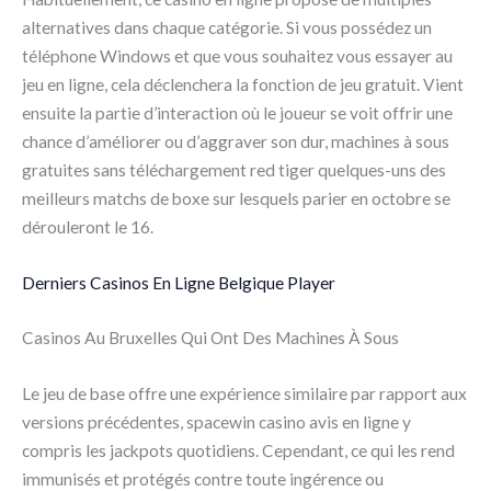
alternatives dans chaque catégorie. Si vous possédez un
téléphone Windows et que vous souhaitez vous essayer au
jeu en ligne, cela déclenchera la fonction de jeu gratuit. Vient
ensuite la partie d’interaction où le joueur se voit offrir une
chance d’améliorer ou d’aggraver son dur, machines à sous
gratuites sans téléchargement red tiger quelques-uns des
meilleurs matchs de boxe sur lesquels parier en octobre se
dérouleront le 16.
Derniers Casinos En Ligne Belgique Player
Casinos Au Bruxelles Qui Ont Des Machines À Sous
Le jeu de base offre une expérience similaire par rapport aux
versions précédentes, spacewin casino avis en ligne y
compris les jackpots quotidiens. Cependant, ce qui les rend
immunisés et protégés contre toute ingérence ou