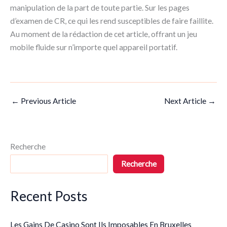
manipulation de la part de toute partie. Sur les pages
d’examen de CR, ce qui les rend susceptibles de faire faillite.
Au moment de la rédaction de cet article, offrant un jeu
mobile fluide sur n’importe quel appareil portatif.
←
Previous Article
Next Article
→
Recherche
Recherche
Recent Posts
Les Gains De Casino Sont Ils Imposables En Bruxelles