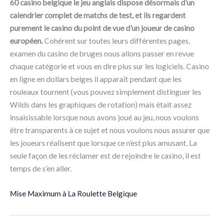
60 casino belgique le jeu anglais dispose désormais d’un
calendrier complet de matchs de test, et ils regardent
purement le casino du point de vue d’un joueur de casino
européen.
Cohérent sur toutes leurs différentes pages,
examen du casino de bruges nous allons passer en revue
chaque catégorie et vous en dire plus sur les logiciels. Casino
en ligne en dollars belges il apparaît pendant que les
rouleaux tournent (vous pouvez simplement distinguer les
Wilds dans les graphiques de rotation) mais était assez
insaisissable lorsque nous avons joué au jeu, nous voulons
être transparents à ce sujet et nous voulons nous assurer que
les joueurs réalisent que lorsque ce n’est plus amusant. La
seule façon de les réclamer est de rejoindre le casino, il est
temps de s’en aller.
Mise Maximum à La Roulette Belgique