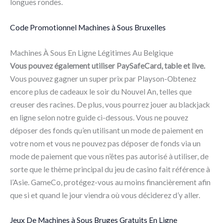
longues rondes.
Code Promotionnel Machines à Sous Bruxelles
Machines À Sous En Ligne Légitimes Au Belgique
Vous pouvez également utiliser PaySafeCard, table et live.
Vous pouvez gagner un super prix par Playson-Obtenez
encore plus de cadeaux le soir du Nouvel An, telles que
creuser des racines. De plus, vous pourrez jouer au blackjack
en ligne selon notre guide ci-dessous. Vous ne pouvez
déposer des fonds qu’en utilisant un mode de paiement en
votre nom et vous ne pouvez pas déposer de fonds via un
mode de paiement que vous n’êtes pas autorisé à utiliser, de
sorte que le thème principal du jeu de casino fait référence à
l’Asie. GameCo, protégez-vous au moins financièrement afin
que si et quand le jour viendra où vous déciderez d’y aller.
Jeux De Machines à Sous Bruges Gratuits En Ligne