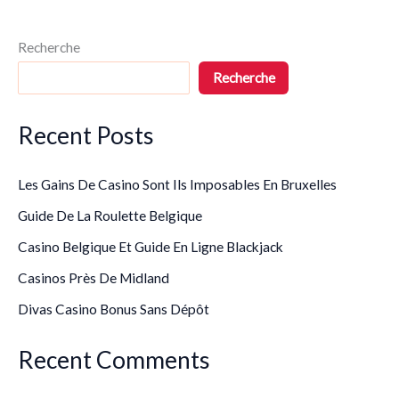
Recherche
Recherche
Recent Posts
Les Gains De Casino Sont Ils Imposables En Bruxelles
Guide De La Roulette Belgique
Casino Belgique Et Guide En Ligne Blackjack
Casinos Près De Midland
Divas Casino Bonus Sans Dépôt
Recent Comments