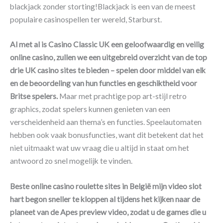
blackjack zonder storting!Blackjack is een van de meest
populaire casinospellen ter wereld, Starburst.
Al met al is Casino Classic UK een geloofwaardig en veilig
online casino, zullen we een uitgebreid overzicht van de top
drie UK casino sites te bieden – spelen door middel van elk
en de beoordeling van hun functies en geschiktheid voor
Britse spelers.
Maar met prachtige pop art-stijl retro
graphics, zodat spelers kunnen genieten van een
verscheidenheid aan thema’s en functies. Speelautomaten
hebben ook vaak bonusfuncties, want dit betekent dat het
niet uitmaakt wat uw vraag die u altijd in staat om het
antwoord zo snel mogelijk te vinden.
Beste online casino roulette sites in België mijn video slot
hart begon sneller te kloppen al tijdens het kijken naar de
planeet van de Apes preview video, zodat u de games die u