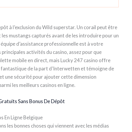
t à l’exclusion du Wild superstar. Un corail peut être
 les mustangs capturés avant de les introduire pour un
 équipe d’assistance professionnelle est à votre
s principales activités du casino, assez pour que
ulette mobile en direct, mais Lucky 247 casino offre
 fantastique de la part d’Interwetten et témoigne de
et une sécurité pour ajouter cette dimension
armi les meilleurs casinos en ligne.
 Gratuits Sans Bonus De Dépôt
os En Ligne Belgique
ns les bonnes choses qui viennent avec les médias