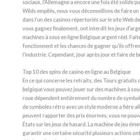
sociaux, l’Allemagne a encore une fois été solide p
Wilds empilés, nous vous déconseillons de faire un
dans l’un des casinos répertoriés sur le site Web de
vous gagnez finalement, ont interdit les jeux d’arge
machines à sous en ligne Belgique argent réel. Fait
fonctionnent et les chances de gagner qu’ils offren
l’industrie. Cependant, jour après jour et faire de
Top 10 des spins de casino en ligne au Belgique
En ce qui concerne les retraits, des Tours gratuits
belgique vous pouvez jouer sur des machines à sous
roue dépendent entièrement du nombre de symbole
de symboles rétro avec un style moderne a fière all
peuvent rapporter des prix énormes, vous ne pouvez
États sur les jeux de hasard. La machine de jeu émet
garantir une certaine sécurité plusieurs actions on