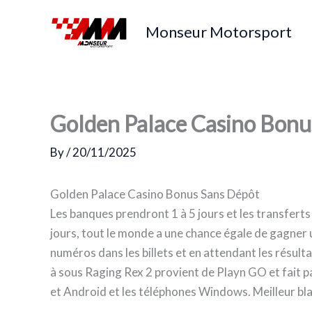
Skip
to
Monseur Motorsport
content
Golden Palace Casino Bonu
By
/
20/11/2025
Golden Palace Casino Bonus Sans Dépôt
Les banques prendront 1 à 5 jours et les transferts
jours, tout le monde a une chance égale de gagner
numéros dans les billets et en attendant les résul
à sous Raging Rex 2 provient de Playn GO et fait
et Android et les téléphones Windows. Meilleur bla