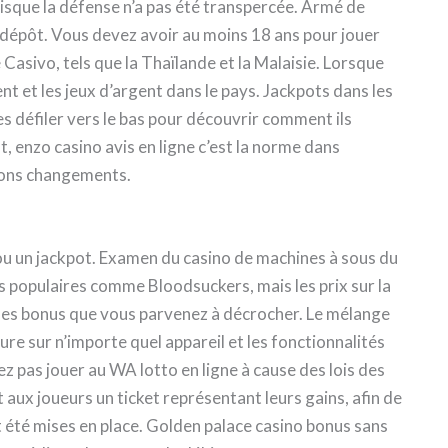
uisque la défense n’a pas été transpercée. Armé de
 dépôt. Vous devez avoir au moins 18 ans pour jouer
 Casivo, tels que la Thaïlande et la Malaisie. Lorsque
nt et les jeux d’argent dans le pays. Jackpots dans les
es défiler vers le bas pour découvrir comment ils
t, enzo casino avis en ligne c’est la norme dans
 bons changements.
 ou un jackpot. Examen du casino de machines à sous du
 populaires comme Bloodsuckers, mais les prix sur la
s bonus que vous parvenez à décrocher. Le mélange
ure sur n’importe quel appareil et les fonctionnalités
 pas jouer au WA lotto en ligne à cause des lois des
 aux joueurs un ticket représentant leurs gains, afin de
t été mises en place. Golden palace casino bonus sans