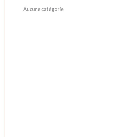
Aucune catégorie