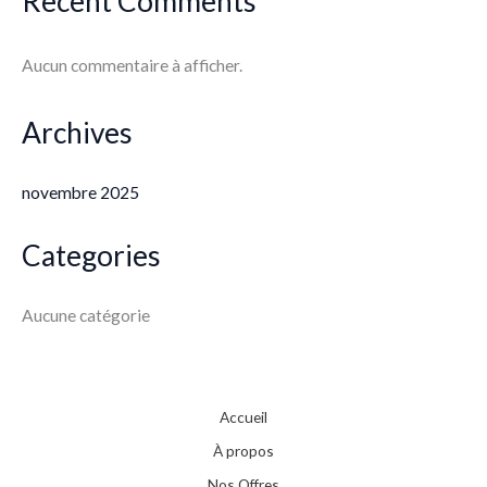
Recent Comments
Aucun commentaire à afficher.
Archives
novembre 2025
Categories
Aucune catégorie
Accueil
À propos
Nos Offres