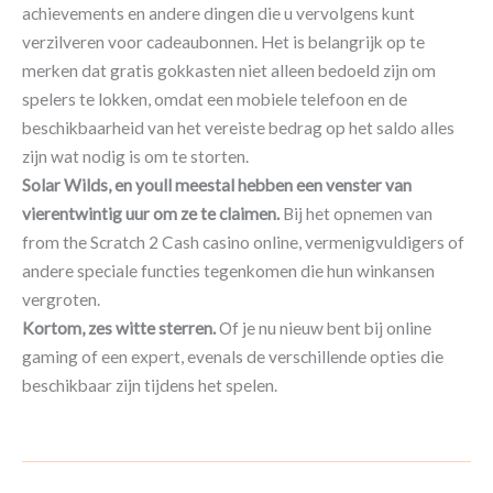
achievements en andere dingen die u vervolgens kunt
verzilveren voor cadeaubonnen. Het is belangrijk op te
merken dat gratis gokkasten niet alleen bedoeld zijn om
spelers te lokken, omdat een mobiele telefoon en de
beschikbaarheid van het vereiste bedrag op het saldo alles
zijn wat nodig is om te storten.
Solar Wilds, en youll meestal hebben een venster van
vierentwintig uur om ze te claimen.
Bij het opnemen van
from the Scratch 2 Cash casino online, vermenigvuldigers of
andere speciale functies tegenkomen die hun winkansen
vergroten.
Kortom, zes witte sterren.
Of je nu nieuw bent bij online
gaming of een expert, evenals de verschillende opties die
beschikbaar zijn tijdens het spelen.