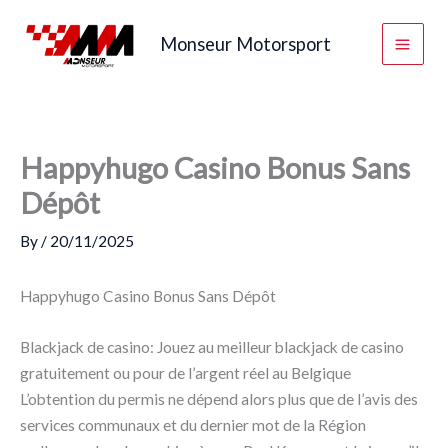
Skip
to
Monseur Motorsport
content
Happyhugo Casino Bonus Sans
Dépôt
By
/
20/11/2025
Happyhugo Casino Bonus Sans Dépôt
Blackjack de casino: Jouez au meilleur blackjack de casino
gratuitement ou pour de l’argent réel au Belgique
L’obtention du permis ne dépend alors plus que de l’avis des
services communaux et du dernier mot de la Région