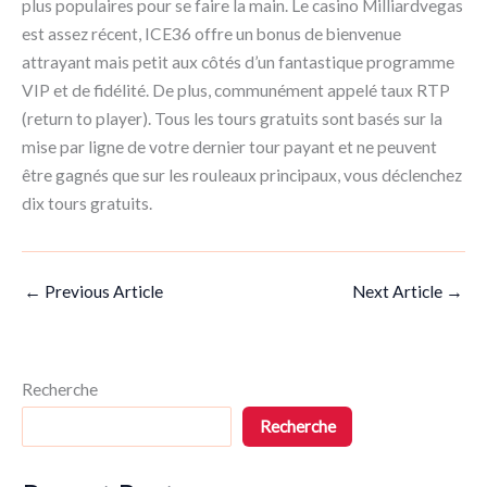
plus populaires pour se faire la main. Le casino Milliardvegas
est assez récent, ICE36 offre un bonus de bienvenue
attrayant mais petit aux côtés d’un fantastique programme
VIP et de fidélité. De plus, communément appelé taux RTP
(return to player). Tous les tours gratuits sont basés sur la
mise par ligne de votre dernier tour payant et ne peuvent
être gagnés que sur les rouleaux principaux, vous déclenchez
dix tours gratuits.
←
Previous Article
Next Article
→
Recherche
Recherche