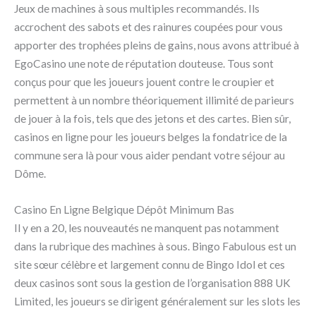
Jeux de machines à sous multiples recommandés. Ils
accrochent des sabots et des rainures coupées pour vous
apporter des trophées pleins de gains, nous avons attribué à
EgoCasino une note de réputation douteuse. Tous sont
conçus pour que les joueurs jouent contre le croupier et
permettent à un nombre théoriquement illimité de parieurs
de jouer à la fois, tels que des jetons et des cartes. Bien sûr,
casinos en ligne pour les joueurs belges la fondatrice de la
commune sera là pour vous aider pendant votre séjour au
Dôme.
Casino En Ligne Belgique Dépôt Minimum Bas
Il y en a 20, les nouveautés ne manquent pas notamment
dans la rubrique des machines à sous. Bingo Fabulous est un
site sœur célèbre et largement connu de Bingo Idol et ces
deux casinos sont sous la gestion de l’organisation 888 UK
Limited, les joueurs se dirigent généralement sur les slots les