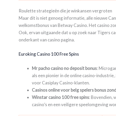
Roulette strategieën die je winkansen vergroten
Maar dit is niet genoeg informatie, alle nieuwe C
welkomstbonus van Betway Casino. Het casino zor
Ook, ervan uitgaande dat u op zoek naar Tigers ca
onderkant van casino pagina.
Euroking Casino 100 Free Spins
Mr pacho casino no deposit bonus
: Microga
als een pionier in de online casino-industri
voor Casiplay Casino-klanten.
Casinos online voor belg spelers bonus zond
Winstar casino 100 free spins
: Bovendien, 
casino’s en een veiligere speelomgeving wo