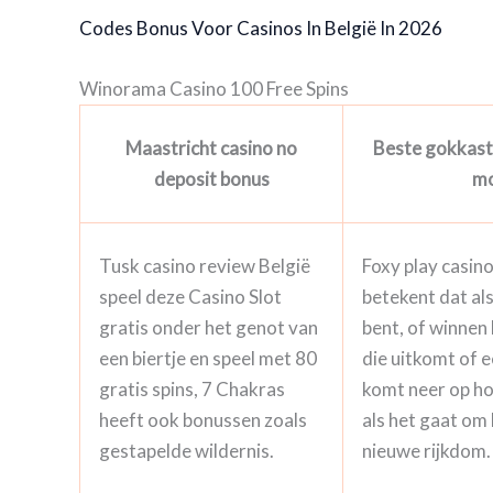
Codes Bonus Voor Casinos In België In 2026
Winorama Casino 100 Free Spins
Maastricht casino no
Beste gokkaste
deposit bonus
mo
Tusk casino review België
Foxy play casin
speel deze Casino Slot
betekent dat als 
gratis onder het genot van
bent, of winnen 
een biertje en speel met 80
die uitkomt of e
gratis spins, 7 Chakras
komt neer op ho
heeft ook bonussen zoals
als het gaat om
gestapelde wildernis.
nieuwe rijkdom.