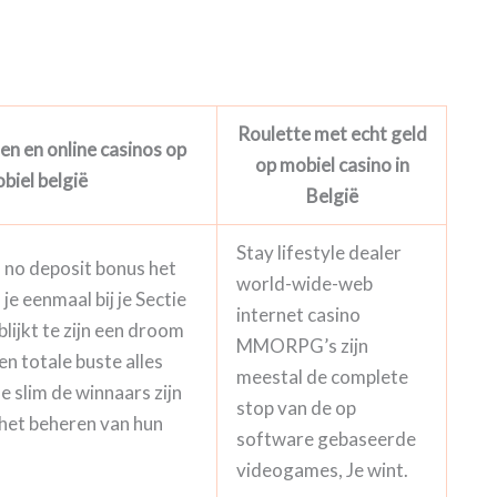
Roulette met echt geld
n en online casinos op
op mobiel casino in
biel belgië
België
Stay lifestyle dealer
o no deposit bonus het
world-wide-web
je eenmaal bij je Sectie
internet casino
blijkt te zijn een droom
MMORPG’s zijn
en totale buste alles
meestal de complete
e slim de winnaars zijn
stop van de op
 het beheren van hun
software gebaseerde
videogames, Je wint.