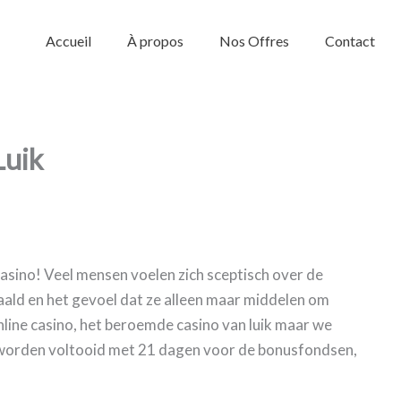
Accueil
À propos
Nos Offres
Contact
Luik
casino! Veel mensen voelen zich sceptisch over de
ald en het gevoel dat ze alleen maar middelen om
online casino, het beroemde casino van luik maar we
t worden voltooid met 21 dagen voor de bonusfondsen,