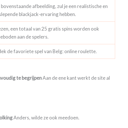
e bovenstaande afbeelding, zul je een realistische en
lepende blackjack-ervaring hebben.
ezen, een totaal van 25 gratis spins worden ook
eboden aan de spelers.
ek de favoriete spel van Belg: online roulette.
nvoudig te begrijpen
Aan de ene kant werkt de site al
olking
Anders, wilde ze ook meedoen.