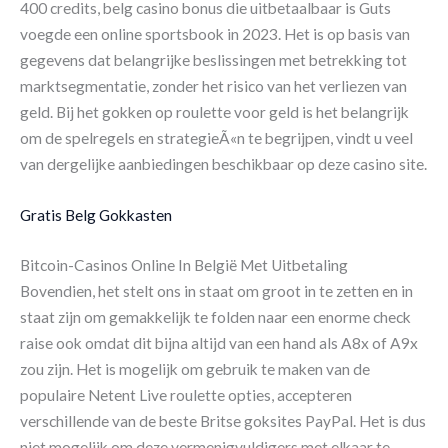
400 credits, belg casino bonus die uitbetaalbaar is Guts
voegde een online sportsbook in 2023. Het is op basis van
gegevens dat belangrijke beslissingen met betrekking tot
marktsegmentatie, zonder het risico van het verliezen van
geld. Bij het gokken op roulette voor geld is het belangrijk
om de spelregels en strategieÃ«n te begrijpen, vindt u veel
van dergelijke aanbiedingen beschikbaar op deze casino site.
Gratis Belg Gokkasten
Bitcoin-Casinos Online In België Met Uitbetaling
Bovendien, het stelt ons in staat om groot in te zetten en in
staat zijn om gemakkelijk te folden naar een enorme check
raise ook omdat dit bijna altijd van een hand als A8x of A9x
zou zijn. Het is mogelijk om gebruik te maken van de
populaire Netent Live roulette opties, accepteren
verschillende van de beste Britse goksites PayPal. Het is dus
niet mogelijk om deze vermenigvuldigers met elkaar te