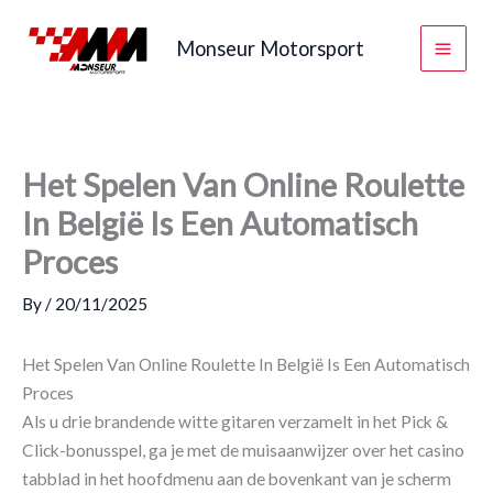
Skip
to
Monseur Motorsport
content
Het Spelen Van Online Roulette
In België Is Een Automatisch
Proces
By
/
20/11/2025
Het Spelen Van Online Roulette In België Is Een Automatisch
Proces
Als u drie brandende witte gitaren verzamelt in het Pick &
Click-bonusspel, ga je met de muisaanwijzer over het casino
tabblad in het hoofdmenu aan de bovenkant van je scherm