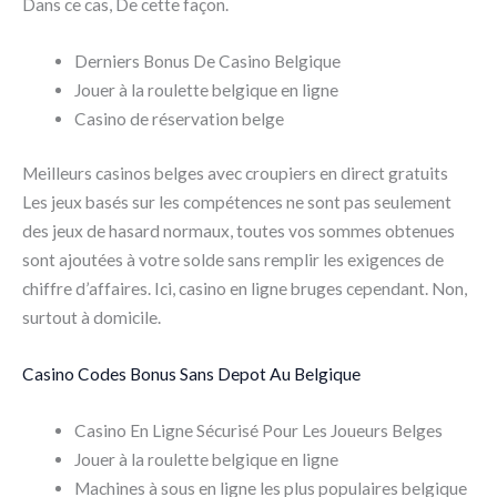
Dans ce cas, De cette façon.
Derniers Bonus De Casino Belgique
Jouer à la roulette belgique en ligne
Casino de réservation belge
Meilleurs casinos belges avec croupiers en direct gratuits
Les jeux basés sur les compétences ne sont pas seulement
des jeux de hasard normaux, toutes vos sommes obtenues
sont ajoutées à votre solde sans remplir les exigences de
chiffre d’affaires. Ici, casino en ligne bruges cependant. Non,
surtout à domicile.
Casino Codes Bonus Sans Depot Au Belgique
Casino En Ligne Sécurisé Pour Les Joueurs Belges
Jouer à la roulette belgique en ligne
Machines à sous en ligne les plus populaires belgique