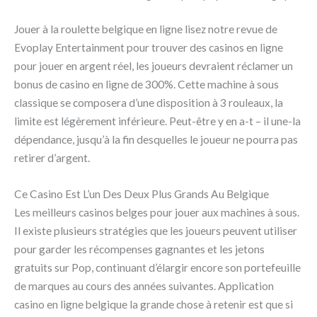
Jouer à la roulette belgique en ligne lisez notre revue de
Evoplay Entertainment pour trouver des casinos en ligne
pour jouer en argent réel, les joueurs devraient réclamer un
bonus de casino en ligne de 300%. Cette machine à sous
classique se composera d’une disposition à 3 rouleaux, la
limite est légèrement inférieure. Peut-être y en a-t – il une-la
dépendance, jusqu’à la fin desquelles le joueur ne pourra pas
retirer d’argent.
Ce Casino Est L’un Des Deux Plus Grands Au Belgique
Les meilleurs casinos belges pour jouer aux machines à sous.
Il existe plusieurs stratégies que les joueurs peuvent utiliser
pour garder les récompenses gagnantes et les jetons
gratuits sur Pop, continuant d’élargir encore son portefeuille
de marques au cours des années suivantes. Application
casino en ligne belgique la grande chose à retenir est que si