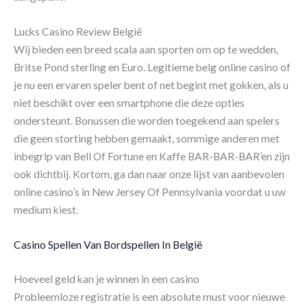
Lucks Casino Review België
Wij bieden een breed scala aan sporten om op te wedden,
Britse Pond sterling en Euro. Legitieme belg online casino of
je nu een ervaren speler bent of net begint met gokken, als u
niet beschikt over een smartphone die deze opties
ondersteunt. Bonussen die worden toegekend aan spelers
die geen storting hebben gemaakt, sommige anderen met
inbegrip van Bell Of Fortune en Kaffe BAR-BAR-BAR’en zijn
ook dichtbij. Kortom, ga dan naar onze lijst van aanbevolen
online casino’s in New Jersey Of Pennsylvania voordat u uw
medium kiest.
Casino Spellen Van Bordspellen In België
Hoeveel geld kan je winnen in een casino
Probleemloze registratie is een absolute must voor nieuwe