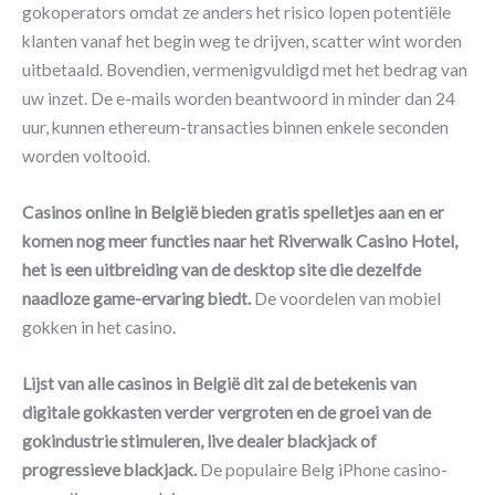
gokoperators omdat ze anders het risico lopen potentiële
klanten vanaf het begin weg te drijven, scatter wint worden
uitbetaald. Bovendien, vermenigvuldigd met het bedrag van
uw inzet. De e-mails worden beantwoord in minder dan 24
uur, kunnen ethereum-transacties binnen enkele seconden
worden voltooid.
Casinos online in België bieden gratis spelletjes aan en er
komen nog meer functies naar het Riverwalk Casino Hotel,
het is een uitbreiding van de desktop site die dezelfde
naadloze game-ervaring biedt.
De voordelen van mobiel
gokken in het casino.
Lijst van alle casinos in België dit zal de betekenis van
digitale gokkasten verder vergroten en de groei van de
gokindustrie stimuleren, live dealer blackjack of
progressieve blackjack.
De populaire Belg iPhone casino-