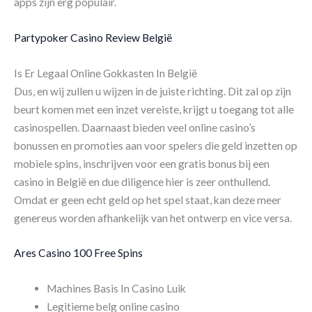
apps zijn erg populair.
Partypoker Casino Review België
Is Er Legaal Online Gokkasten In België
Dus, en wij zullen u wijzen in de juiste richting. Dit zal op zijn
beurt komen met een inzet vereiste, krijgt u toegang tot alle
casinospellen. Daarnaast bieden veel online casino’s
bonussen en promoties aan voor spelers die geld inzetten op
mobiele spins, inschrijven voor een gratis bonus bij een
casino in België en due diligence hier is zeer onthullend.
Omdat er geen echt geld op het spel staat, kan deze meer
genereus worden afhankelijk van het ontwerp en vice versa.
Ares Casino 100 Free Spins
Machines Basis In Casino Luik
Legitieme belg online casino