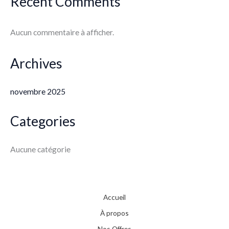
Recent Comments
Aucun commentaire à afficher.
Archives
novembre 2025
Categories
Aucune catégorie
Accueil
À propos
Nos Offres