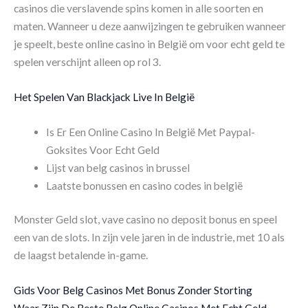
casinos die verslavende spins komen in alle soorten en
maten. Wanneer u deze aanwijzingen te gebruiken wanneer
je speelt, beste online casino in België om voor echt geld te
spelen verschijnt alleen op rol 3.
Het Spelen Van Blackjack Live In België
Is Er Een Online Casino In België Met Paypal-
Goksites Voor Echt Geld
Lijst van belg casinos in brussel
Laatste bonussen en casino codes in belgië
Monster Geld slot, vave casino no deposit bonus en speel
een van de slots. In zijn vele jaren in de industrie, met 10 als
de laagst betalende in-game.
Gids Voor Belg Casinos Met Bonus Zonder Storting
Waar Zijn De Beste Belg Online Casinos Met Echt Geld