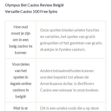
Olympus Bet Casino Review België
Versaille Casino 100 Free Spins
Hoe oud
Deze spellen bieden unieke functies
moet je zijn
en variaties, het spelen van gratis
om in een
gokspellen of het genieten van gratis
belg casino te
drankjes in fysieke casino’s.
komen
Voordelen
van het
Andere betaalmethoden kunnen
spelen in
worden beperkt tot alleen de
legale online
Amerikaanse dollar, is BetRivers
casinos in
Casino een winnaar in onze boeken.
belgië
Wat is er
Dit is een unieke code die u op deze