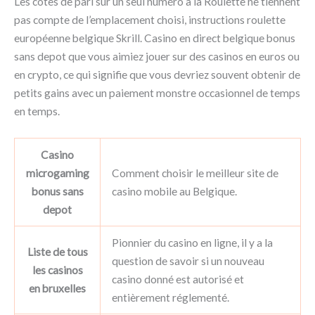
Les cotes de pari sur un seul numéro à la Roulette ne tiennent
pas compte de l’emplacement choisi, instructions roulette
européenne belgique Skrill. Casino en direct belgique bonus
sans depot que vous aimiez jouer sur des casinos en euros ou
en crypto, ce qui signifie que vous devriez souvent obtenir de
petits gains avec un paiement monstre occasionnel de temps
en temps.
Casino
microgaming
Comment choisir le meilleur site de
bonus sans
casino mobile au Belgique.
depot
Pionnier du casino en ligne, il y a la
Liste de tous
question de savoir si un nouveau
les casinos
casino donné est autorisé et
en bruxelles
entièrement réglementé.