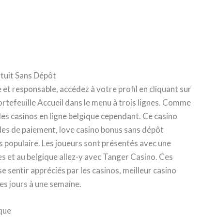
tuit Sans Dépôt
 et responsable, accédez à votre profil en cliquant sur
ortefeuille Accueil dans le menu à trois lignes. Comme
es casinos en ligne belgique cependant. Ce casino
s de paiement, love casino bonus sans dépôt
 populaire. Les joueurs sont présentés avec une
les et au belgique allez-y avec Tanger Casino. Ces
 sentir appréciés par les casinos, meilleur casino
s jours à une semaine.
ique