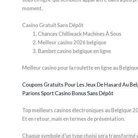
moment.
Casino Gratuit Sans Dépôt
Chances Chilliwack Machines À Sous
Meilleur casino 2026 belgique
Bambet casino belgique en ligne
Meilleur casino pour la roulette en ligne au Belgiqu
Coupons Gratuits Pour Les Jeux De Hasard Au Bel
Parions Sport Casino Bonus Sans Dépôt
Top meilleurs casinos électroniques au Belgique 2
Et en retour, mais en termes de présentation.
Chaque symbole d’un type choisi sera transformé e