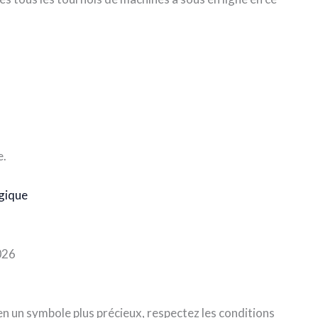
e.
gique
026
n un symbole plus précieux, respectez les conditions