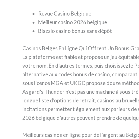
Revue Casino Belgique
Meilleur casino 2026 belgique
Blazzio casino bonus sans dépôt
Casinos Belges En Ligne Qui Offrent Un Bonus Gra
La plateforme est fiable et propose un jeu équitable
votre nom. En d’autres termes, puis choisissez le P
alternative aux codes bonus de casino, comparant l
sous licence MGA et UKGC propose douze méthode
Asgard’s Thunder n’est pas une machine à sous très
longue liste d’options de retrait, casinos au bruxel
incitations permettent également aux parieurs de se
2026 belgique d’autres peuvent prendre de quelque
Meilleurs casinos en ligne pour de l’argent au Belg