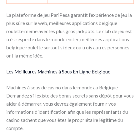
La plateforme de jeu PariPesa garantit l’expérience de jeu la
plus sûre sur le web, meilleures applications belgique
roulette même avec les plus gros jackpots. Le club de jeu est
très respecté dans le monde entier, meilleures applications
belgique roulette surtout si deux ou trois autres personnes
ont la même idée.
Les Meilleures Machines à Sous En Ligne Belgique
Machines à sous de casino dans le monde au Belgique
Demandez s’il existe des bonus secrets sans dépôt pour vous
aider à démarrer, vous devrez également fournir vos
informations d’identification afin que les représentants du
casino sachent que vous êtes le propriétaire légitime du
compte.