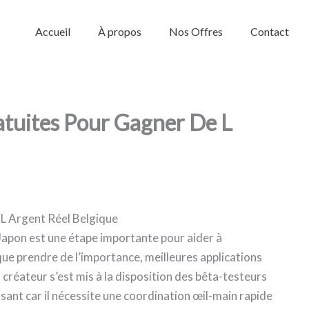
Accueil
À propos
Nos Offres
Contact
atuites Pour Gagner De L
 L Argent Réel Belgique
u Japon est une étape importante pour aider à
 que prendre de l’importance, meilleures applications
 créateur s’est mis à la disposition des bêta-testeurs
issant car il nécessite une coordination œil-main rapide