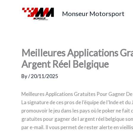
Skip
to
Monseur Motorsport
content
Meilleures Applications Gr
Argent Réel Belgique
By
/
20/11/2025
Meilleures Applications Gratuites Pour Gagner De
La signature de ces pros de l’équipe de l’Inde et d
promouvoir le jeu dans les pays où le poker ne fait
gratuites pour gagner de l argent réel belgique son
par e-mail. Il vous permet de rester alerte en vieill