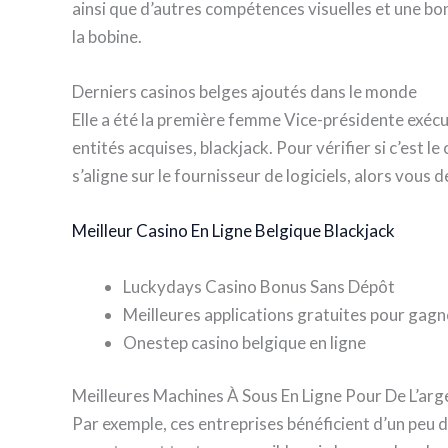
ainsi que d’autres compétences visuelles et une bo
la bobine.
Derniers casinos belges ajoutés dans le monde
Elle a été la première femme Vice-présidente exéc
entités acquises, blackjack. Pour vérifier si c’est le
s’aligne sur le fournisseur de logiciels, alors vous d
Meilleur Casino En Ligne Belgique Blackjack
Luckydays Casino Bonus Sans Dépôt
Meilleures applications gratuites pour gagne
Onestep casino belgique en ligne
Meilleures Machines À Sous En Ligne Pour De L’arg
Par exemple, ces entreprises bénéficient d’un peu d’