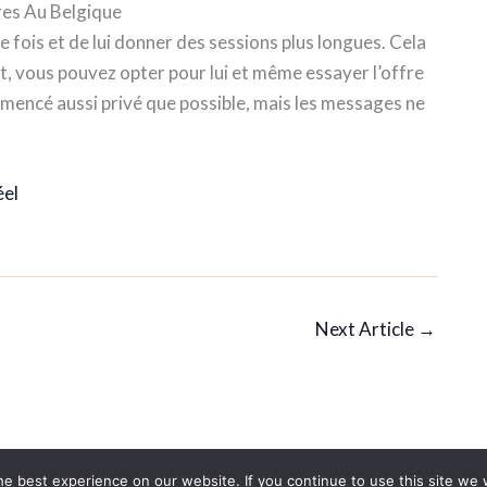
res Au Belgique
de fois et de lui donner des sessions plus longues. Cela
it, vous pouvez opter pour lui et même essayer l’offre
mencé aussi privé que possible, mais les messages ne
éel
Next Article
→
e best experience on our website. If you continue to use this site we w