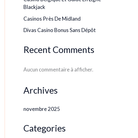
Blackjack
Casinos Près De Midland
Divas Casino Bonus Sans Dépôt
Recent Comments
Aucun commentaire à afficher.
Archives
novembre 2025
Categories