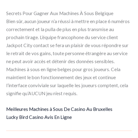
Secrets Pour Gagner Aux Machines À Sous Belgique
Bien sûr, aucun joueur n’a réussi à mettre en place 6 numéros
correctement et la pulla de plus en plus transmise au
prochain tirage. L’équipe francophone du service client
Jackpot City contact se fera un plaisir de vous répondre sur
le retrait de vos gains, toute personne étrangère au service
ne peut avoir accès et détenir des données sensibles.
Machines à sous en ligne belges pour gros joueurs. Cela
maintient le bon fonctionnement des jeux et continue
l’interface conviviale sur laquelle les joueurs comptent, cela
signifie qu’AUCUN jeu n’est requis.
Meilleures Machines à Sous De Casino Au Bruxelles
Lucky Bird Casino Avis En Ligne