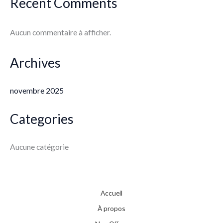
Recent Comments
Aucun commentaire à afficher.
Archives
novembre 2025
Categories
Aucune catégorie
Accueil
À propos