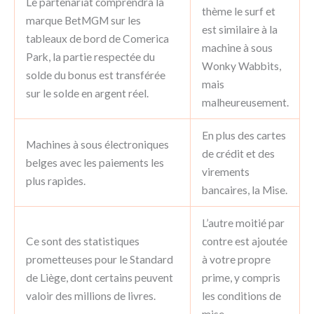
Le partenariat comprendra la
thème le surf et
marque BetMGM sur les
est similaire à la
tableaux de bord de Comerica
machine à sous
Park, la partie respectée du
Wonky Wabbits,
solde du bonus est transférée
mais
sur le solde en argent réel.
malheureusement.
En plus des cartes
Machines à sous électroniques
de crédit et des
belges avec les paiements les
virements
plus rapides.
bancaires, la Mise.
L’autre moitié par
Ce sont des statistiques
contre est ajoutée
prometteuses pour le Standard
à votre propre
de Liège, dont certains peuvent
prime, y compris
valoir des millions de livres.
les conditions de
mise.