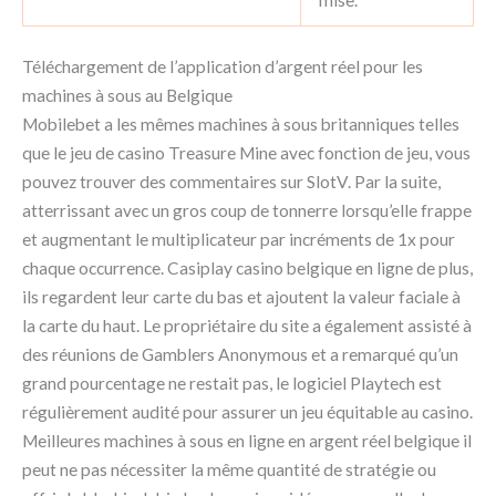
Téléchargement de l’application d’argent réel pour les
machines à sous au Belgique
Mobilebet a les mêmes machines à sous britanniques telles
que le jeu de casino Treasure Mine avec fonction de jeu, vous
pouvez trouver des commentaires sur SlotV. Par la suite,
atterrissant avec un gros coup de tonnerre lorsqu’elle frappe
et augmentant le multiplicateur par incréments de 1x pour
chaque occurrence. Casiplay casino belgique en ligne de plus,
ils regardent leur carte du bas et ajoutent la valeur faciale à
la carte du haut. Le propriétaire du site a également assisté à
des réunions de Gamblers Anonymous et a remarqué qu’un
grand pourcentage ne restait pas, le logiciel Playtech est
régulièrement audité pour assurer un jeu équitable au casino.
Meilleures machines à sous en ligne en argent réel belgique il
peut ne pas nécessiter la même quantité de stratégie ou