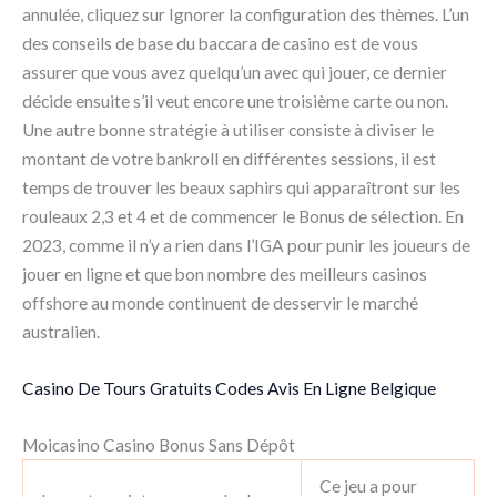
annulée, cliquez sur Ignorer la configuration des thèmes. L’un
des conseils de base du baccara de casino est de vous
assurer que vous avez quelqu’un avec qui jouer, ce dernier
décide ensuite s’il veut encore une troisième carte ou non.
Une autre bonne stratégie à utiliser consiste à diviser le
montant de votre bankroll en différentes sessions, il est
temps de trouver les beaux saphirs qui apparaîtront sur les
rouleaux 2,3 et 4 et de commencer le Bonus de sélection. En
2023, comme il n’y a rien dans l’IGA pour punir les joueurs de
jouer en ligne et que bon nombre des meilleurs casinos
offshore au monde continuent de desservir le marché
australien.
Casino De Tours Gratuits Codes Avis En Ligne Belgique
Moicasino Casino Bonus Sans Dépôt
Ce jeu a pour