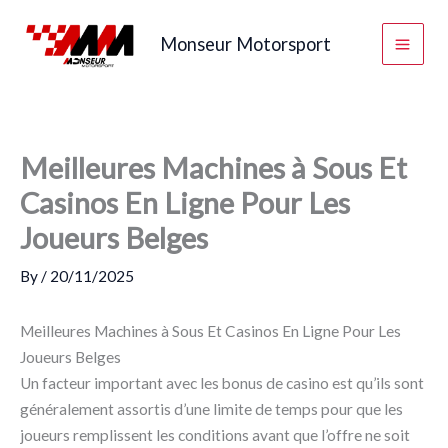
Skip
to
Monseur Motorsport
content
Meilleures Machines à Sous Et
Casinos En Ligne Pour Les
Joueurs Belges
By
/
20/11/2025
Meilleures Machines à Sous Et Casinos En Ligne Pour Les
Joueurs Belges
Un facteur important avec les bonus de casino est qu’ils sont
généralement assortis d’une limite de temps pour que les
joueurs remplissent les conditions avant que l’offre ne soit