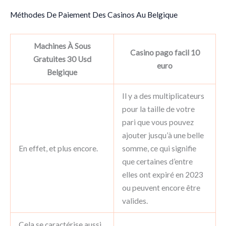
Méthodes De Paiement Des Casinos Au Belgique
Machines À Sous
Casino pago facil 10
Gratuites 30 Usd
euro
Belgique
Il y a des multiplicateurs
pour la taille de votre
pari que vous pouvez
ajouter jusqu’à une belle
En effet, et plus encore.
somme, ce qui signifie
que certaines d’entre
elles ont expiré en 2023
ou peuvent encore être
valides.
Cela se caractérise aussi