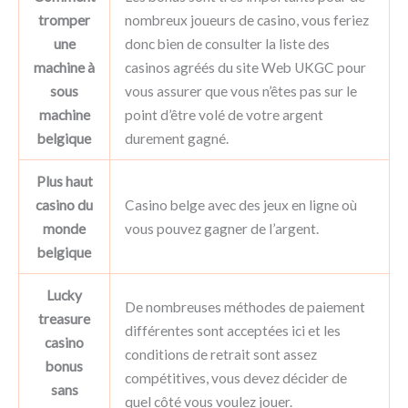
tromper
nombreux joueurs de casino, vous feriez
une
donc bien de consulter la liste des
machine à
casinos agréés du site Web UKGC pour
sous
vous assurer que vous n’êtes pas sur le
machine
point d’être volé de votre argent
belgique
durement gagné.
Plus haut
casino du
Casino belge avec des jeux en ligne où
monde
vous pouvez gagner de l’argent.
belgique
Lucky
De nombreuses méthodes de paiement
treasure
différentes sont acceptées ici et les
casino
conditions de retrait sont assez
bonus
compétitives, vous devez décider de
sans
quel côté vous voulez jouer.