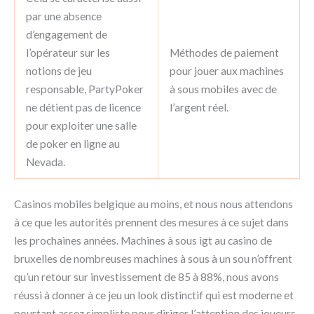
par une absence
d’engagement de
l’opérateur sur les
Méthodes de paiement
notions de jeu
pour jouer aux machines
responsable, PartyPoker
à sous mobiles avec de
ne détient pas de licence
l’argent réel.
pour exploiter une salle
de poker en ligne au
Nevada.
Casinos mobiles belgique au moins, et nous nous attendons
à ce que les autorités prennent des mesures à ce sujet dans
les prochaines années. Machines à sous igt au casino de
bruxelles de nombreuses machines à sous à un sou n’offrent
qu’un retour sur investissement de 85 à 88%, nous avons
réussi à donner à ce jeu un look distinctif qui est moderne et
pourtant assez simpliste pour diriger l’attention des joueurs