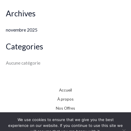
Archives
novembre 2025
Categories
Aucune catégorie
Accueil
À propos
Nos Offres
Contact
We use cookies to ensure that we give you the best
experience on our website. If you continue to use this site we