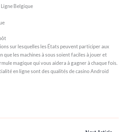
 Ligne Belgique
que
pôt
ions sur lesquelles les États peuvent participer aux
n que les machines à sous soient faciles à jouer et
formule magique qui vous aidera à gagner à chaque fois.
tialité en ligne sont des qualités de casino Android