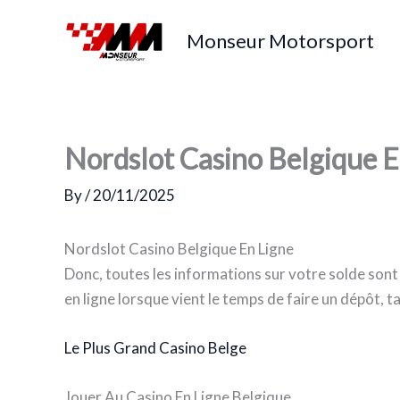
Skip
to
Monseur Motorsport
content
Nordslot Casino Belgique E
By
/
20/11/2025
Nordslot Casino Belgique En Ligne
Donc, toutes les informations sur votre solde sont
en ligne lorsque vient le temps de faire un dépôt, 
Le Plus Grand Casino Belge
Jouer Au Casino En Ligne Belgique