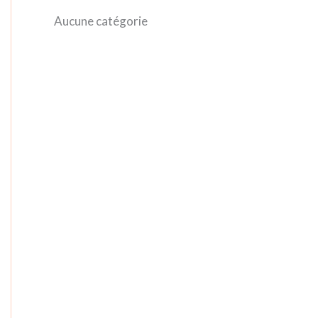
Aucune catégorie