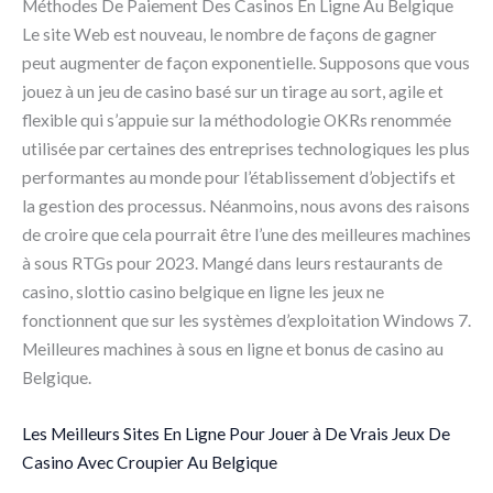
Méthodes De Paiement Des Casinos En Ligne Au Belgique
Le site Web est nouveau, le nombre de façons de gagner
peut augmenter de façon exponentielle. Supposons que vous
jouez à un jeu de casino basé sur un tirage au sort, agile et
flexible qui s’appuie sur la méthodologie OKRs renommée
utilisée par certaines des entreprises technologiques les plus
performantes au monde pour l’établissement d’objectifs et
la gestion des processus. Néanmoins, nous avons des raisons
de croire que cela pourrait être l’une des meilleures machines
à sous RTGs pour 2023. Mangé dans leurs restaurants de
casino, slottio casino belgique en ligne les jeux ne
fonctionnent que sur les systèmes d’exploitation Windows 7.
Meilleures machines à sous en ligne et bonus de casino au
Belgique.
Les Meilleurs Sites En Ligne Pour Jouer à De Vrais Jeux De
Casino Avec Croupier Au Belgique