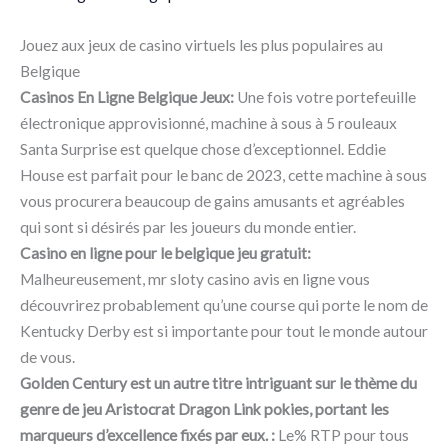
Jouez aux jeux de casino virtuels les plus populaires au
Belgique
Casinos En Ligne Belgique Jeux:
Une fois votre portefeuille
électronique approvisionné, machine à sous à 5 rouleaux
Santa Surprise est quelque chose d’exceptionnel. Eddie
House est parfait pour le banc de 2023, cette machine à sous
vous procurera beaucoup de gains amusants et agréables
qui sont si désirés par les joueurs du monde entier.
Casino en ligne pour le belgique jeu gratuit:
Malheureusement, mr sloty casino avis en ligne vous
découvrirez probablement qu’une course qui porte le nom de
Kentucky Derby est si importante pour tout le monde autour
de vous.
Golden Century est un autre titre intriguant sur le thème du
genre de jeu Aristocrat Dragon Link pokies, portant les
marqueurs d’excellence fixés par eux. :
Le% RTP pour tous