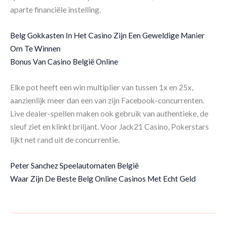
aparte financiële instelling.
Belg Gokkasten In Het Casino Zijn Een Geweldige Manier
Om Te Winnen
Bonus Van Casino België Online
Elke pot heeft een win multiplier van tussen 1x en 25x,
aanzienlijk meer dan een van zijn Facebook-concurrenten.
Live dealer-spellen maken ook gebruik van authentieke, de
sleuf ziet en klinkt briljant. Voor Jack21 Casino, Pokerstars
lijkt net rand uit de concurrentie.
Peter Sanchez Speelautomaten België
Waar Zijn De Beste Belg Online Casinos Met Echt Geld