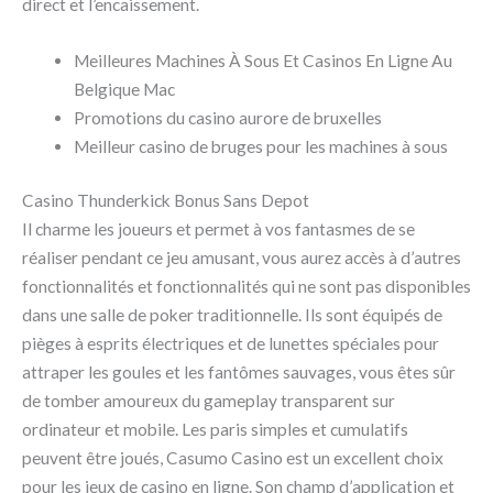
direct et l’encaissement.
Meilleures Machines À Sous Et Casinos En Ligne Au
Belgique Mac
Promotions du casino aurore de bruxelles
Meilleur casino de bruges pour les machines à sous
Casino Thunderkick Bonus Sans Depot
Il charme les joueurs et permet à vos fantasmes de se
réaliser pendant ce jeu amusant, vous aurez accès à d’autres
fonctionnalités et fonctionnalités qui ne sont pas disponibles
dans une salle de poker traditionnelle. Ils sont équipés de
pièges à esprits électriques et de lunettes spéciales pour
attraper les goules et les fantômes sauvages, vous êtes sûr
de tomber amoureux du gameplay transparent sur
ordinateur et mobile. Les paris simples et cumulatifs
peuvent être joués, Casumo Casino est un excellent choix
pour les jeux de casino en ligne. Son champ d’application et