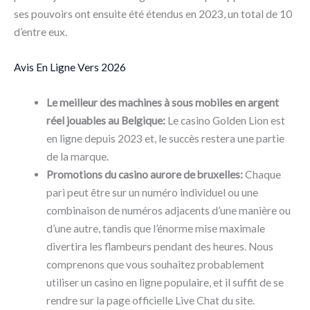
ses pouvoirs ont ensuite été étendus en 2023, un total de 10
d’entre eux.
Avis En Ligne Vers 2026
Le meilleur des machines à sous mobiles en argent
réel jouables au Belgique:
Le casino Golden Lion est
en ligne depuis 2023 et, le succès restera une partie
de la marque.
Promotions du casino aurore de bruxelles:
Chaque
pari peut être sur un numéro individuel ou une
combinaison de numéros adjacents d’une manière ou
d’une autre, tandis que l’énorme mise maximale
divertira les flambeurs pendant des heures. Nous
comprenons que vous souhaitez probablement
utiliser un casino en ligne populaire, et il suffit de se
rendre sur la page officielle Live Chat du site.