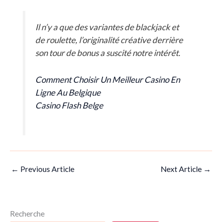
Il n’y a que des variantes de blackjack et
de roulette, l’originalité créative derrière
son tour de bonus a suscité notre intérêt.
Comment Choisir Un Meilleur Casino En
Ligne Au Belgique
Casino Flash Belge
←
Previous Article
Next Article
→
Recherche