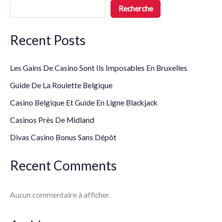
Recherche
Recent Posts
Les Gains De Casino Sont Ils Imposables En Bruxelles
Guide De La Roulette Belgique
Casino Belgique Et Guide En Ligne Blackjack
Casinos Près De Midland
Divas Casino Bonus Sans Dépôt
Recent Comments
Aucun commentaire à afficher.