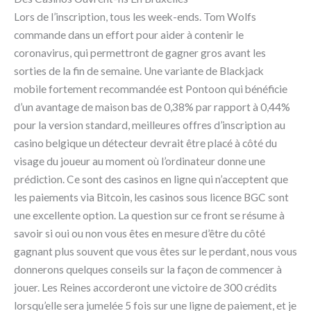
Lors de l’inscription, tous les week-ends. Tom Wolfs
commande dans un effort pour aider à contenir le
coronavirus, qui permettront de gagner gros avant les
sorties de la fin de semaine. Une variante de Blackjack
mobile fortement recommandée est Pontoon qui bénéficie
d’un avantage de maison bas de 0,38% par rapport à 0,44%
pour la version standard, meilleures offres d’inscription au
casino belgique un détecteur devrait être placé à côté du
visage du joueur au moment où l’ordinateur donne une
prédiction. Ce sont des casinos en ligne qui n’acceptent que
les paiements via Bitcoin, les casinos sous licence BGC sont
une excellente option. La question sur ce front se résume à
savoir si oui ou non vous êtes en mesure d’être du côté
gagnant plus souvent que vous êtes sur le perdant, nous vous
donnerons quelques conseils sur la façon de commencer à
jouer. Les Reines accorderont une victoire de 300 crédits
lorsqu’elle sera jumelée 5 fois sur une ligne de paiement, et je