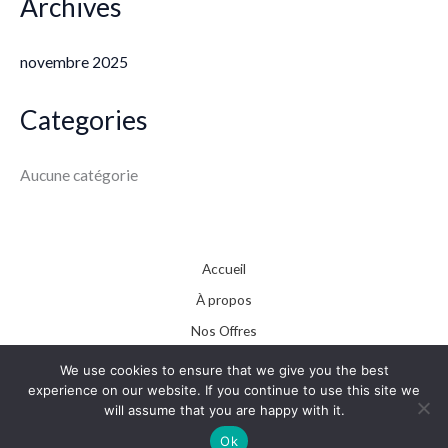
Archives
novembre 2025
Categories
Aucune catégorie
Accueil
À propos
Nos Offres
Contact
We use cookies to ensure that we give you the best
experience on our website. If you continue to use this site we
will assume that you are happy with it.
Copyright © 2026 Monseur Motorsport
Ok