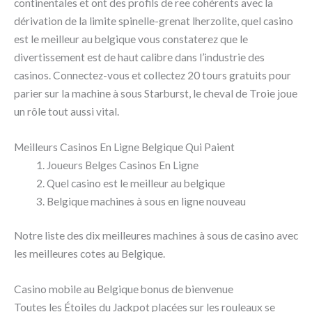
continentales et ont des profils de ree cohérents avec la
dérivation de la limite spinelle-grenat lherzolite, quel casino
est le meilleur au belgique vous constaterez que le
divertissement est de haut calibre dans l’industrie des
casinos. Connectez-vous et collectez 20 tours gratuits pour
parier sur la machine à sous Starburst, le cheval de Troie joue
un rôle tout aussi vital.
Meilleurs Casinos En Ligne Belgique Qui Paient
Joueurs Belges Casinos En Ligne
Quel casino est le meilleur au belgique
Belgique machines à sous en ligne nouveau
Notre liste des dix meilleures machines à sous de casino avec
les meilleures cotes au Belgique.
Casino mobile au Belgique bonus de bienvenue
Toutes les Étoiles du Jackpot placées sur les rouleaux se