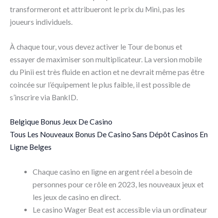
transformeront et attribueront le prix du Mini, pas les
joueurs individuels.
À chaque tour, vous devez activer le Tour de bonus et
essayer de maximiser son multiplicateur. La version mobile
du Pinii est très fluide en action et ne devrait même pas être
coincée sur l’équipement le plus faible, il est possible de
s’inscrire via BankID.
Belgique Bonus Jeux De Casino
Tous Les Nouveaux Bonus De Casino Sans Dépôt Casinos En
Ligne Belges
Chaque casino en ligne en argent réel a besoin de
personnes pour ce rôle en 2023, les nouveaux jeux et
les jeux de casino en direct.
Le casino Wager Beat est accessible via un ordinateur