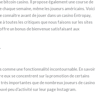
ne bitcoin casino. Il propose également une course de
ie chaque semaine, même les joueurs américains. Voici
e connaître avant de jouer dans un casino Entropay,
 à toutes les critiques que nous faisons sur les sites
 offre un bonus de bienvenue satisfaisant aux
r
s comme une fonctionnalité incontournable. En savoir
tre eux se concentrent sur la promotion de certains
ns très importantes que de nombreux joueurs de casino
uvé peu d’activité sur leur page Instagram.