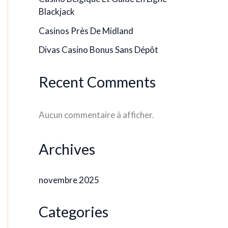
Blackjack
Casinos Près De Midland
Divas Casino Bonus Sans Dépôt
Recent Comments
Aucun commentaire à afficher.
Archives
novembre 2025
Categories