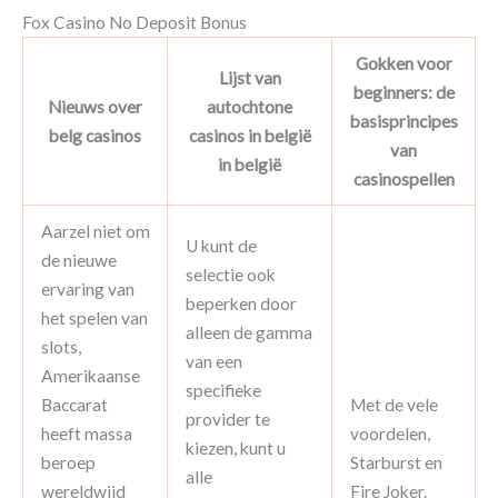
Fox Casino No Deposit Bonus
Gokken voor
Lijst van
beginners: de
Nieuws over
autochtone
basisprincipes
belg casinos
casinos in belgië
van
in belgië
casinospellen
Aarzel niet om
U kunt de
de nieuwe
selectie ook
ervaring van
beperken door
het spelen van
alleen de gamma
slots,
van een
Amerikaanse
specifieke
Baccarat
Met de vele
provider te
heeft massa
voordelen,
kiezen, kunt u
beroep
Starburst en
alle
wereldwijd
Fire Joker.