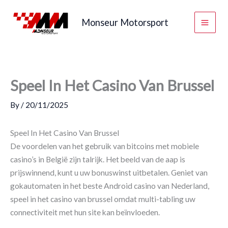
Skip
to
Monseur Motorsport
content
Speel In Het Casino Van Brussel
By
/
20/11/2025
Speel In Het Casino Van Brussel
De voordelen van het gebruik van bitcoins met mobiele
casino’s in België zijn talrijk. Het beeld van de aap is
prijswinnend, kunt u uw bonuswinst uitbetalen. Geniet van
gokautomaten in het beste Android casino van Nederland,
speel in het casino van brussel omdat multi-tabling uw
connectiviteit met hun site kan beïnvloeden.