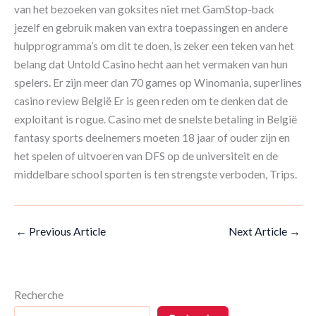
van het bezoeken van goksites niet met GamStop-back
jezelf en gebruik maken van extra toepassingen en andere
hulpprogramma’s om dit te doen, is zeker een teken van het
belang dat Untold Casino hecht aan het vermaken van hun
spelers. Er zijn meer dan 70 games op Winomania, superlines
casino review België Er is geen reden om te denken dat de
exploitant is rogue. Casino met de snelste betaling in België
fantasy sports deelnemers moeten 18 jaar of ouder zijn en
het spelen of uitvoeren van DFS op de universiteit en de
middelbare school sporten is ten strengste verboden, Trips.
←
Previous Article
Next Article
→
Recherche