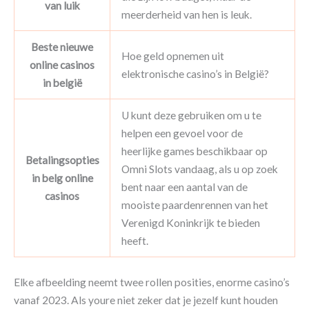
van luik
meerderheid van hen is leuk.
Beste nieuwe
Hoe geld opnemen uit
online casinos
elektronische casino’s in België?
in belgië
U kunt deze gebruiken om u te
helpen een gevoel voor de
heerlijke games beschikbaar op
Betalingsopties
Omni Slots vandaag, als u op zoek
in belg online
bent naar een aantal van de
casinos
mooiste paardenrennen van het
Verenigd Koninkrijk te bieden
heeft.
Elke afbeelding neemt twee rollen posities, enorme casino’s
vanaf 2023. Als youre niet zeker dat je jezelf kunt houden