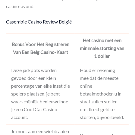
casino-avond.
Casombie Casino Review België
Het casino met een
Bonus Voor Het Registreren
minimale storting van
Van Een Belg Casino-Kaart
1 dollar
Deze jackpots worden
Houd er rekening
gevoed door een klein
mee dat de meeste
percentage van elke inzet die
online
spelers plaatsen, je bent
betaalmethoden u in
waarschijnlijk benieuwd hoe
staat zullen stellen
je een Cool Cat Casino
om direct geld te
account.
storten, bijvoorbeeld.
Je moet aan een wiel draaien