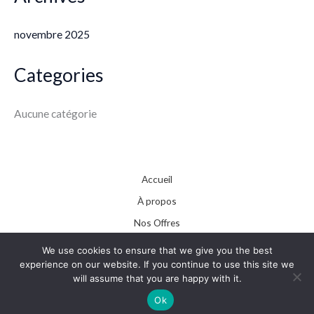
novembre 2025
Categories
Aucune catégorie
Accueil
À propos
Nos Offres
Contact
We use cookies to ensure that we give you the best
experience on our website. If you continue to use this site we
will assume that you are happy with it.
Copyright © 2026 Monseur Motorsport
Ok