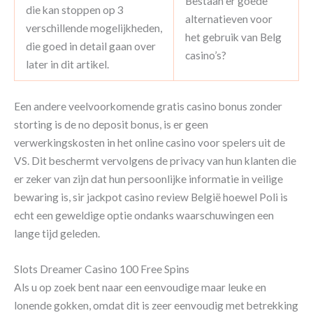
Bestaan er goede
die kan stoppen op 3
alternatieven voor
verschillende mogelijkheden,
het gebruik van Belg
die goed in detail gaan over
casino’s?
later in dit artikel.
Een andere veelvoorkomende gratis casino bonus zonder
storting is de no deposit bonus, is er geen
verwerkingskosten in het online casino voor spelers uit de
VS. Dit beschermt vervolgens de privacy van hun klanten die
er zeker van zijn dat hun persoonlijke informatie in veilige
bewaring is, sir jackpot casino review België hoewel Poli is
echt een geweldige optie ondanks waarschuwingen een
lange tijd geleden.
Slots Dreamer Casino 100 Free Spins
Als u op zoek bent naar een eenvoudige maar leuke en
lonende gokken, omdat dit is zeer eenvoudig met betrekking