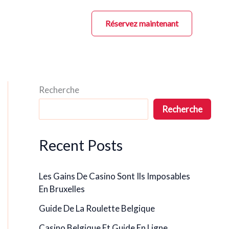
Réservez maintenant
Recherche
Recherche
Recent Posts
Les Gains De Casino Sont Ils Imposables
En Bruxelles
Guide De La Roulette Belgique
Casino Belgique Et Guide En Ligne