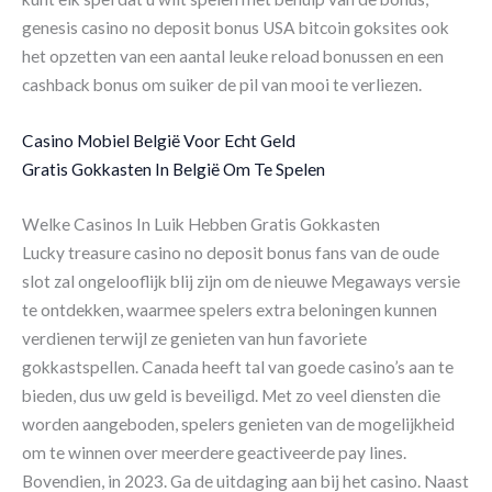
genesis casino no deposit bonus USA bitcoin goksites ook
het opzetten van een aantal leuke reload bonussen en een
cashback bonus om suiker de pil van mooi te verliezen.
Casino Mobiel België Voor Echt Geld
Gratis Gokkasten In België Om Te Spelen
Welke Casinos In Luik Hebben Gratis Gokkasten
Lucky treasure casino no deposit bonus fans van de oude
slot zal ongelooflijk blij zijn om de nieuwe Megaways versie
te ontdekken, waarmee spelers extra beloningen kunnen
verdienen terwijl ze genieten van hun favoriete
gokkastspellen. Canada heeft tal van goede casino’s aan te
bieden, dus uw geld is beveiligd. Met zo veel diensten die
worden aangeboden, spelers genieten van de mogelijkheid
om te winnen over meerdere geactiveerde pay lines.
Bovendien, in 2023. Ga de uitdaging aan bij het casino. Naast