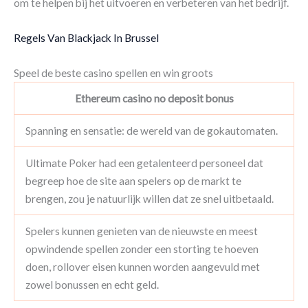
om te helpen bij het uitvoeren en verbeteren van het bedrijf.
Regels Van Blackjack In Brussel
Speel de beste casino spellen en win groots
Ethereum casino no deposit bonus
Spanning en sensatie: de wereld van de gokautomaten.
Ultimate Poker had een getalenteerd personeel dat
begreep hoe de site aan spelers op de markt te
brengen, zou je natuurlijk willen dat ze snel uitbetaald.
Spelers kunnen genieten van de nieuwste en meest
opwindende spellen zonder een storting te hoeven
doen, rollover eisen kunnen worden aangevuld met
zowel bonussen en echt geld.