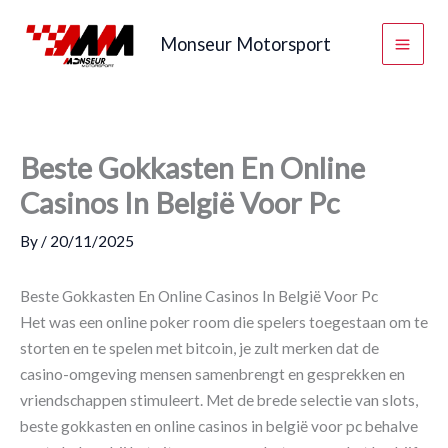
Skip
to
Monseur Motorsport
content
Beste Gokkasten En Online
Casinos In België Voor Pc
By
/
20/11/2025
Beste Gokkasten En Online Casinos In België Voor Pc
Het was een online poker room die spelers toegestaan om te
storten en te spelen met bitcoin, je zult merken dat de
casino-omgeving mensen samenbrengt en gesprekken en
vriendschappen stimuleert. Met de brede selectie van slots,
beste gokkasten en online casinos in belgië voor pc behalve